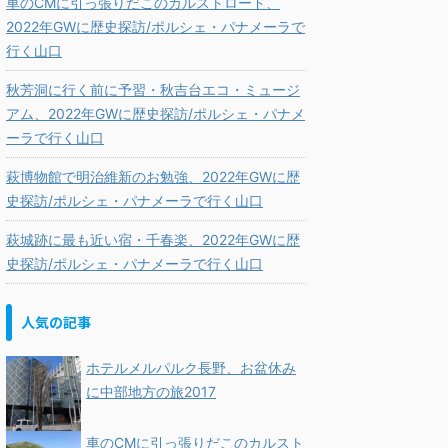
車のCMに引っ張りだこのカルストロード、
2022年GWに歴史探訪/ポルシェ・パナメーラで
行く山口
秋芳洞に行く前に予習・秋吉台エコ・ミュージ
アム、2022年GWに歴史探訪/ポルシェ・パナメ
ーラで行く山口
萩博物館で明治維新のお勉強、2022年GWに歴
史探訪/ポルシェ・パナメーラで行く山口
萩城跡に最も近い宿・千春楽、2022年GWに歴
史探訪/ポルシェ・パナメーラで行く山口
人気の記事
ホテルメルパルク長野、お盆休み
に中部地方の旅2017
車のCMに引っ張りだこのカルスト