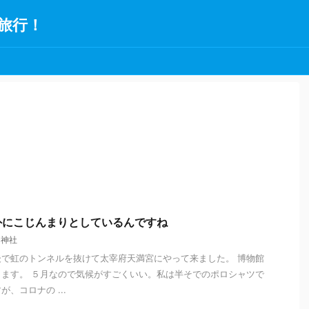
旅行！
外にこじんまりとしているんですね
,
神社
で虹のトンネルを抜けて太宰府天満宮にやって来ました。 博物館
ます。 ５月なので気候がすごくいい。私は半そでのポロシャツで
、コロナの ...