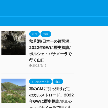
山口
施設
秋芳洞/日本一の鍾乳洞、
2022年GWに歴史探訪/
ポルシェ・パナメーラで
行く山口
2023/5/19
レンタカー・車
山口
車のCMに引っ張りだこ
のカルストロード、2022
年GWに歴史探訪/ポルシ
ェ・パナメーラで行く山