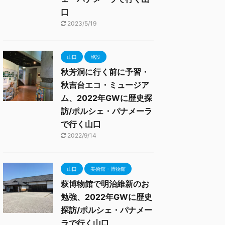
口
2023/5/19
山口
施設
秋芳洞に行く前に予習・
秋吉台エコ・ミュージア
ム、2022年GWに歴史探
訪/ポルシェ・パナメーラ
で行く山口
2022/9/14
山口
美術館・博物館
萩博物館で明治維新のお
勉強、2022年GWに歴史
探訪/ポルシェ・パナメー
ラで行く山口