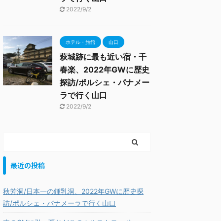
2022/9/2
ホテル・旅館
山口
萩城跡に最も近い宿・千
春楽、2022年GWに歴史
探訪/ポルシェ・パナメー
ラで行く山口
2022/9/2
最近の投稿
秋芳洞/日本一の鍾乳洞、2022年GWに歴史探
訪/ポルシェ・パナメーラで行く山口