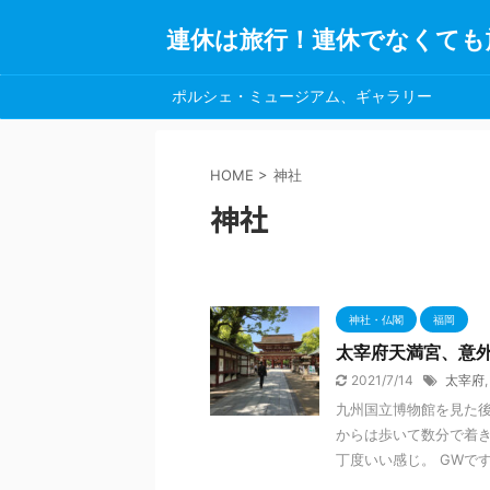
連休は旅行！連休でなくても
ポルシェ・ミュージアム、ギャラリー
HOME
>
神社
神社
神社・仏閣
福岡
太宰府天満宮、意
2021/7/14
太宰府
九州国立博物館を見た後
からは歩いて数分で着き
丁度いい感じ。 GWですが