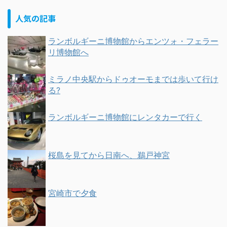
人気の記事
ランボルギーニ博物館からエンツォ・フェラー
リ博物館へ
ミラノ中央駅からドゥオーモまでは歩いて行け
る?
ランボルギーニ博物館にレンタカーで行く
桜島を見てから日南へ、鵜戸神宮
宮崎市で夕食