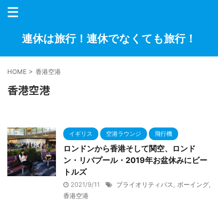
連休は旅行！連休でなくても旅行！
HOME
>
香港空港
香港空港
イギリス
空港ラウンジ
飛行機
ロンドンから香港そして関空、ロンド
ン・リバプール・2019年お盆休みにビー
トルズ
2021/9/11
プライオリティパス
,
ボーイング
,
香港空港