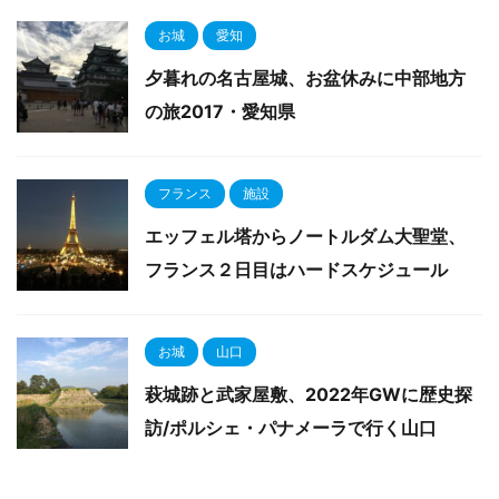
お城
愛知
夕暮れの名古屋城、お盆休みに中部地方
の旅2017・愛知県
フランス
施設
エッフェル塔からノートルダム大聖堂、
フランス２日目はハードスケジュール
お城
山口
萩城跡と武家屋敷、2022年GWに歴史探
訪/ポルシェ・パナメーラで行く山口