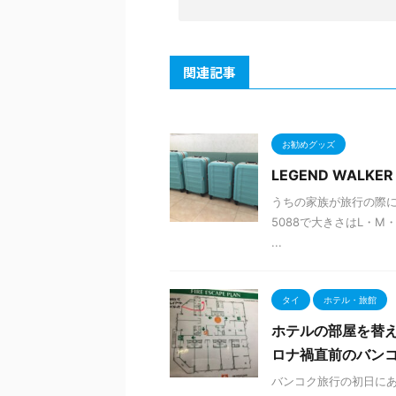
関連記事
お勧めグッズ
LEGEND WAL
うちの家族が旅行の際にい
5088で大きさはL・M・Sの
...
タイ
ホテル・旅館
ホテルの部屋を替え
ロナ禍直前のバンコ
バンコク旅行の初日に