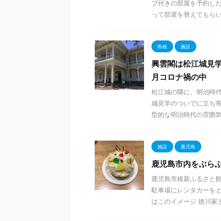
ブ付きの部屋を予約し
って部屋を替えてもらいま
島根
施設
興雲閣は松江城見学
月コロナ禍の中
松江城の隣に、明治時代
城見学のついでに立ち寄
型的な明治時代の雰囲気 .
施設
鹿児島
鹿児島市内をぶら
鹿児島市維新ふるさと館
駐車場にレンタカーをと
はこのイメージ 徳川家と