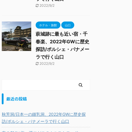
2022/9/2
ホテル・旅館
山口
萩城跡に最も近い宿・千
春楽、2022年GWに歴史
探訪/ポルシェ・パナメー
ラで行く山口
2022/9/2
最近の投稿
秋芳洞/日本一の鍾乳洞、2022年GWに歴史探
訪/ポルシェ・パナメーラで行く山口