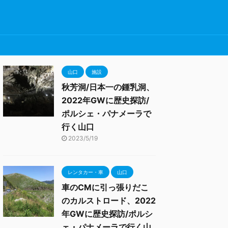
山口
施設
秋芳洞/日本一の鍾乳洞、
2022年GWに歴史探訪/
ポルシェ・パナメーラで
行く山口
2023/5/19
レンタカー・車
山口
車のCMに引っ張りだこ
のカルストロード、2022
年GWに歴史探訪/ポルシ
ェ・パナメーラで行く山