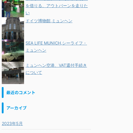
を借りる、アウトバーンを走りた
い
ドイツ博物館,ミュンヘン
SEA LIFE MUNICH,シーライフ・
ミュンヘン
ミュンヘン空港、VAT還付手続き
について
最近のコメント
アーカイブ
2023年5月