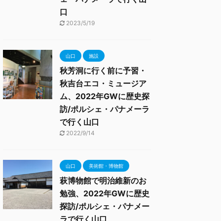
口
2023/5/19
山口
施設
秋芳洞に行く前に予習・
秋吉台エコ・ミュージア
ム、2022年GWに歴史探
訪/ポルシェ・パナメーラ
で行く山口
2022/9/14
山口
美術館・博物館
萩博物館で明治維新のお
勉強、2022年GWに歴史
探訪/ポルシェ・パナメー
ラで行く山口