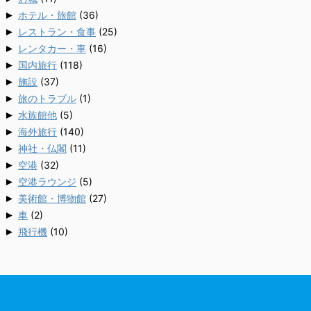
►
ホテル・旅館
(36)
►
レストラン・食事
(25)
►
レンタカー・車
(16)
►
国内旅行
(118)
►
施設
(37)
►
旅のトラブル
(1)
►
水族館他
(5)
►
海外旅行
(140)
►
神社・仏閣
(11)
►
空港
(32)
►
空港ラウンジ
(5)
►
美術館・博物館
(27)
►
車
(2)
►
飛行機
(10)