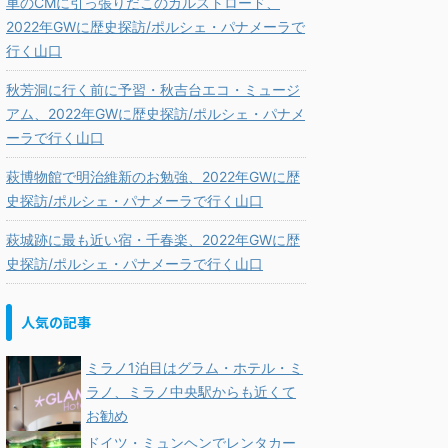
車のCMに引っ張りだこのカルストロード、
2022年GWに歴史探訪/ポルシェ・パナメーラで
行く山口
秋芳洞に行く前に予習・秋吉台エコ・ミュージ
アム、2022年GWに歴史探訪/ポルシェ・パナメ
ーラで行く山口
萩博物館で明治維新のお勉強、2022年GWに歴
史探訪/ポルシェ・パナメーラで行く山口
萩城跡に最も近い宿・千春楽、2022年GWに歴
史探訪/ポルシェ・パナメーラで行く山口
人気の記事
ミラノ1泊目はグラム・ホテル・ミ
ラノ、ミラノ中央駅からも近くて
お勧め
ドイツ・ミュンヘンでレンタカー