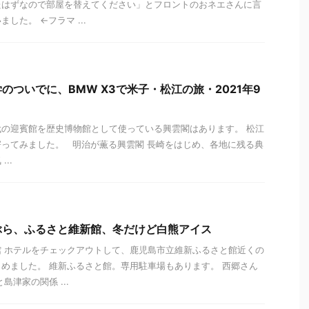
たはずなので部屋を替えてください」とフロントのおネエさんに言
した。 ←フラマ ...
のついでに、BMW X3で米子・松江の旅・2021年9
の迎賓館を歴史博物館として使っている興雲閣はあります。 松江
ってみました。 明治が薫る興雲閣 長崎をはじめ、各地に残る典
..
ぶら、ふるさと維新館、冬だけど白熊アイス
 ホテルをチェックアウトして、鹿児島市立維新ふるさと館近くの
めました。 維新ふるさと館。専用駐車場もあります。 西郷さん
島津家の関係 ...