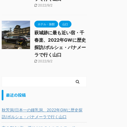
2022/9/2
ホテル・旅館
山口
萩城跡に最も近い宿・千
春楽、2022年GWに歴史
探訪/ポルシェ・パナメー
ラで行く山口
2022/9/2
最近の投稿
秋芳洞/日本一の鍾乳洞、2022年GWに歴史探
訪/ポルシェ・パナメーラで行く山口