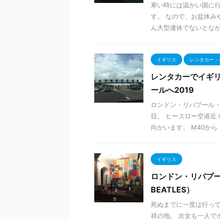
寒い時には温かい国に行
す。 なので、お盆休み
ん大型連休でないとなかな
イギリス
レンタカー・
レンタカーでイギ
ールへ2019
ロンドン・リバプール・2
目。 ヒースロー空港近
向かいます。 M40から .
イギリス
ロンドン・リバプー
BEATLES）
死ぬまでに一度は行っ
祥の地。 次女も一人で