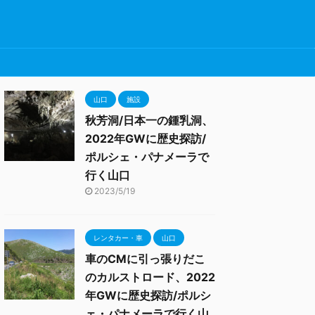
山口
施設
秋芳洞/日本一の鍾乳洞、
2022年GWに歴史探訪/
ポルシェ・パナメーラで
行く山口
2023/5/19
レンタカー・車
山口
車のCMに引っ張りだこ
のカルストロード、2022
年GWに歴史探訪/ポルシ
ェ・パナメーラで行く山