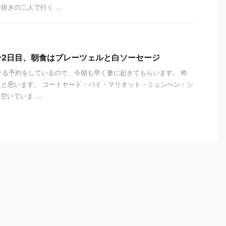
きの二人で行く ...
ン2日目、朝食はブレーツェルと白ソーセージ
借りる予約をしているので、今朝も早く妻に起きてもらいます。 昨
と思います。 コートヤード・バイ・マリオット・ミュンヘン・シ
いていま ...