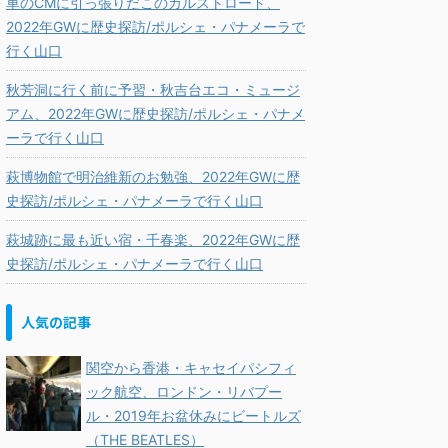
車のCMに引っ張りだこのカルストロード、
2022年GWに歴史探訪/ポルシェ・パナメーラで
行く山口
秋芳洞に行く前に予習・秋吉台エコ・ミュージ
アム、2022年GWに歴史探訪/ポルシェ・パナメ
ーラで行く山口
萩博物館で明治維新のお勉強、2022年GWに歴
史探訪/ポルシェ・パナメーラで行く山口
萩城跡に最も近い宿・千春楽、2022年GWに歴
史探訪/ポルシェ・パナメーラで行く山口
人気の記事
関空から香港・キャセイパシフィ
ック航空、ロンドン・リバプー
ル・2019年お盆休みにビートルズ
（THE BEATLES）