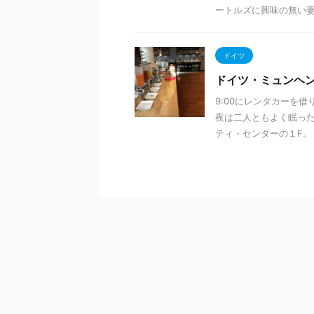
ートルズに興味の無い妻抜
ドイツ
ドイツ・ミュンヘ
9:00にレンタカーを
夜は二人ともよく眠った
ティ・センターの１F。 空