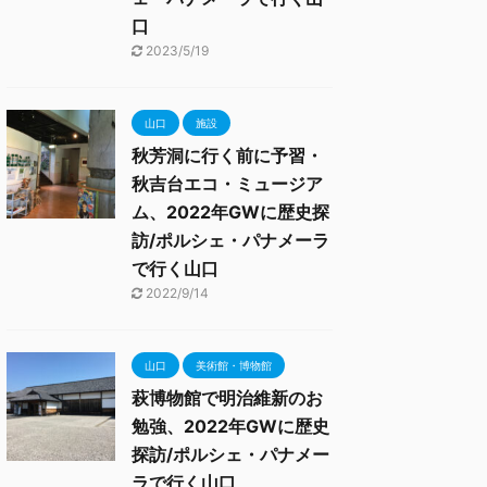
口
2023/5/19
山口
施設
秋芳洞に行く前に予習・
秋吉台エコ・ミュージア
ム、2022年GWに歴史探
訪/ポルシェ・パナメーラ
で行く山口
2022/9/14
山口
美術館・博物館
萩博物館で明治維新のお
勉強、2022年GWに歴史
探訪/ポルシェ・パナメー
ラで行く山口