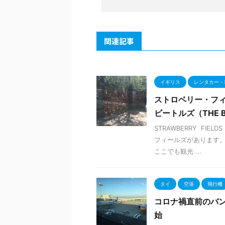
関連記事
イギリス
レンタカー・
ストロベリー・フィ
ビートルズ（THE B
STRAWBERRY FI
フィールズがあります。
ここでも観光 ...
タイ
空港
飛行機
コロナ禍直前のバン
始