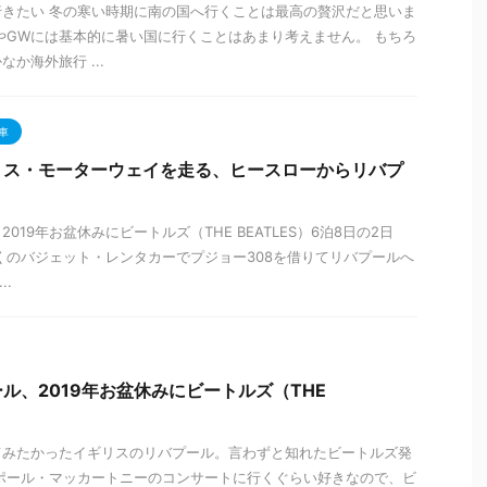
きたい 冬の寒い時期に南の国へ行くことは最高の贅沢だと思いま
やGWには基本的に暑い国に行くことはあまり考えません。 もちろ
か海外旅行 ...
車
リス・モーターウェイを走る、ヒースローからリバプ
019年お盆休みにビートルズ（THE BEATLES）6泊8日の2日
くのバジェット・レンタカーでプジョー308を借りてリバプールへ
..
ル、2019年お盆休みにビートルズ（THE
てみたかったイギリスのリバプール。言わずと知れたビートルズ発
ポール・マッカートニーのコンサートに行くぐらい好きなので、ビ