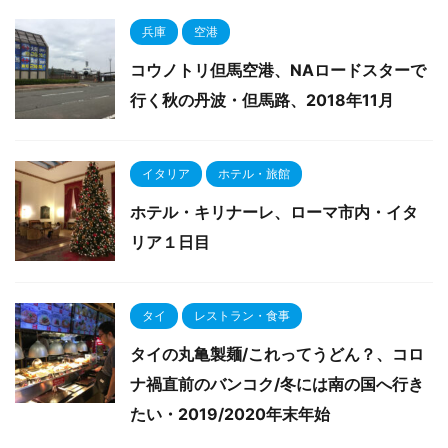
兵庫
空港
コウノトリ但馬空港、NAロードスターで
行く秋の丹波・但馬路、2018年11月
イタリア
ホテル・旅館
ホテル・キリナーレ、ローマ市内・イタ
リア１日目
タイ
レストラン・食事
タイの丸亀製麺/これってうどん？、コロ
ナ禍直前のバンコク/冬には南の国へ行き
たい・2019/2020年末年始