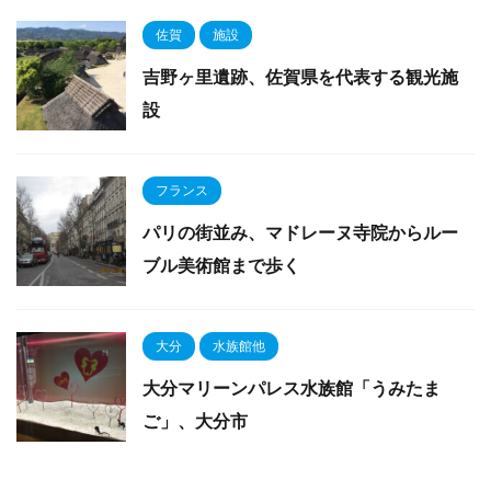
佐賀
施設
吉野ヶ里遺跡、佐賀県を代表する観光施
設
フランス
パリの街並み、マドレーヌ寺院からルー
ブル美術館まで歩く
大分
水族館他
大分マリーンパレス水族館「うみたま
ご」、大分市