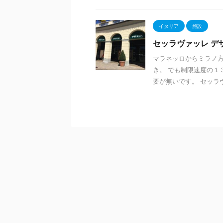
イタリア
施設
セッラヴァッレ デ
マラネッロからミラノ方
き。 でも制限速度の１
要が無いです。 セッラヴァ