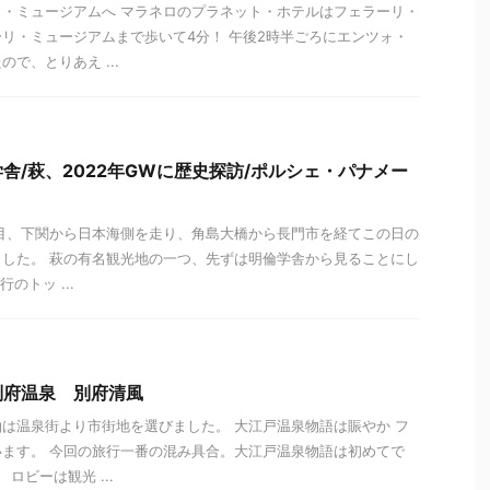
・ミュージアムへ マラネロのプラネット・ホテルはフェラーリ・
リ・ミュージアムまで歩いて4分！ 午後2時半ごろにエンツォ・
で、とりあえ ...
舎/萩、2022年GWに歴史探訪/ポルシェ・パナメー
目、下関から日本海側を走り、角島大橋から長門市を経てこの日の
した。 萩の有名観光地の一つ、先ずは明倫学舎から見ることにし
行のトッ ...
別府温泉 別府清風
は温泉街より市街地を選びました。 大江戸温泉物語は賑やか フ
ます。 今回の旅行一番の混み具合。大江戸温泉物語は初めてで
ロビーは観光 ...