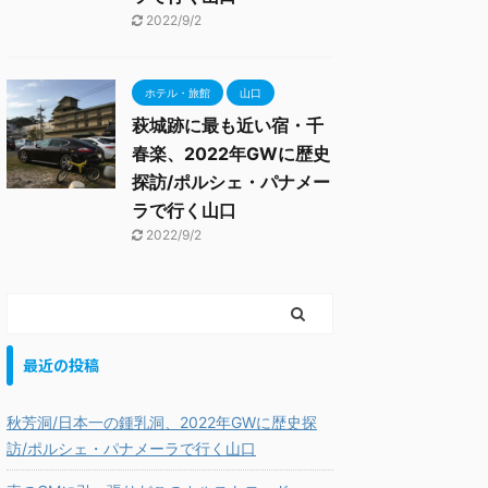
2022/9/2
ホテル・旅館
山口
萩城跡に最も近い宿・千
春楽、2022年GWに歴史
探訪/ポルシェ・パナメー
ラで行く山口
2022/9/2
最近の投稿
秋芳洞/日本一の鍾乳洞、2022年GWに歴史探
訪/ポルシェ・パナメーラで行く山口