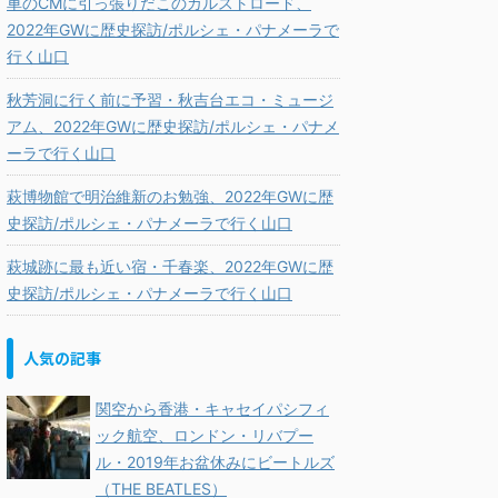
車のCMに引っ張りだこのカルストロード、
2022年GWに歴史探訪/ポルシェ・パナメーラで
行く山口
秋芳洞に行く前に予習・秋吉台エコ・ミュージ
アム、2022年GWに歴史探訪/ポルシェ・パナメ
ーラで行く山口
萩博物館で明治維新のお勉強、2022年GWに歴
史探訪/ポルシェ・パナメーラで行く山口
萩城跡に最も近い宿・千春楽、2022年GWに歴
史探訪/ポルシェ・パナメーラで行く山口
人気の記事
関空から香港・キャセイパシフィ
ック航空、ロンドン・リバプー
ル・2019年お盆休みにビートルズ
（THE BEATLES）