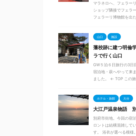
マラネロへ、フェラーリ
ショップ隣接でフェラー
フェラーリ博物館を出たの
山口
施設
藩校跡に建つ明倫学
ラで行く山口
GW５泊６日旅行の3日
宿泊地・萩へやって来ま
ました。 ← TOP この旅
ホテル・旅館
大分
大江戸温泉物語 
別府市街地。今回の宿泊
ロントは結構混雑してい
す。 浴衣が選べる模様。 