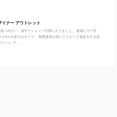
ザイナー アウトレット
面へ向かい、途中でジェノバ方面に入りました。 途端にガラ空
３０Kｍ/h走行はキープ。 制限速度が高いとスピード違反をする必
ッレ デ ...