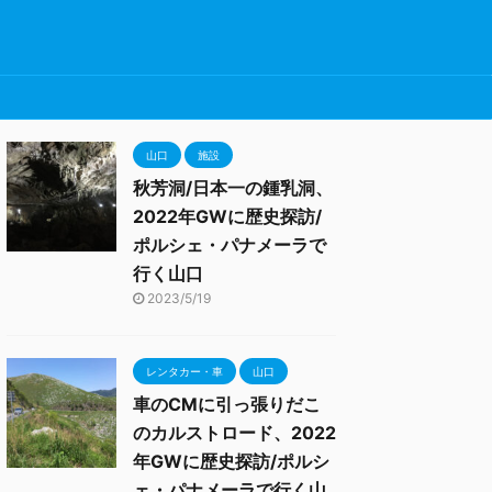
山口
施設
秋芳洞/日本一の鍾乳洞、
2022年GWに歴史探訪/
ポルシェ・パナメーラで
行く山口
2023/5/19
レンタカー・車
山口
車のCMに引っ張りだこ
のカルストロード、2022
年GWに歴史探訪/ポルシ
ェ・パナメーラで行く山