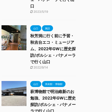
口
2023/5/19
山口
施設
秋芳洞に行く前に予習・
秋吉台エコ・ミュージア
ム、2022年GWに歴史探
訪/ポルシェ・パナメーラ
で行く山口
2022/9/14
山口
美術館・博物館
萩博物館で明治維新のお
勉強、2022年GWに歴史
探訪/ポルシェ・パナメー
ラで行く山口