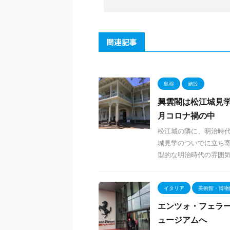
関連記事
島根
施設
興雲閣は松江城見学
月コロナ禍の中
松江城の隣に、明治時代
城見学のついでに立ち寄
型的な明治時代の雰囲気 .
イタリア
美術館・博物
エンツォ・フェラ
ュージアムへ