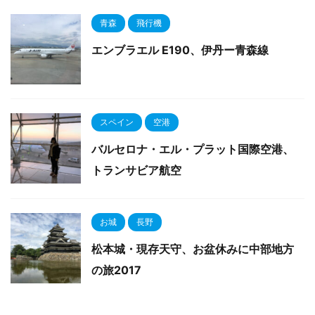
青森
飛行機
エンブラエル E190、伊丹ー青森線
スペイン
空港
バルセロナ・エル・プラット国際空港、
トランサビア航空
お城
長野
松本城・現存天守、お盆休みに中部地方
の旅2017