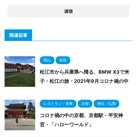
関連記事
岡山
鳥取
松江市から兵庫県へ帰る、BMW X3で米
子・松江の旅・2021年9月コロナ禍の中
レストラン・食事
京都
神社・仏閣
コロナ禍の中の京都、京都駅・平安神
宮・「ハローワールド」