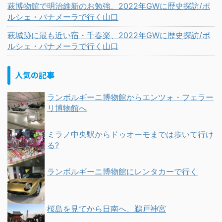
萩博物館で明治維新のお勉強、2022年GWに歴史探訪/ポ
ルシェ・パナメーラで行く山口
萩城跡に最も近い宿・千春楽、2022年GWに歴史探訪/ポ
ルシェ・パナメーラで行く山口
人気の記事
ランボルギーニ博物館からエンツォ・フェラー
リ博物館へ
ミラノ中央駅からドゥオーモまでは歩いて行け
る?
ランボルギーニ博物館にレンタカーで行く
桜島を見てから日南へ、鵜戸神宮