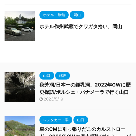
ホテル・旅館
岡山
ホテル作州武蔵でクワガタ拾い、岡山
山口
施設
秋芳洞/日本一の鍾乳洞、2022年GWに歴
史探訪/ポルシェ・パナメーラで行く山口
2023/5/19
レンタカー・車
山口
車のCMに引っ張りだこのカルストロー