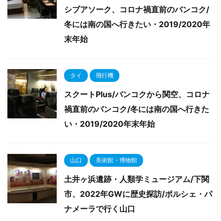
シブアソーク、コロナ禍直前のバンコク/
冬には南の国へ行きたい・2019/2020年
末年始
タイ
飛行機
スクートPlus/バンコクから関空、コロナ
禍直前のバンコク/冬には南の国へ行きた
い・2019/2020年末年始
山口
美術館・博物館
土井ヶ浜遺跡・人類学ミュージアム/下関
市、2022年GWに歴史探訪/ポルシェ・パ
ナメーラで行く山口