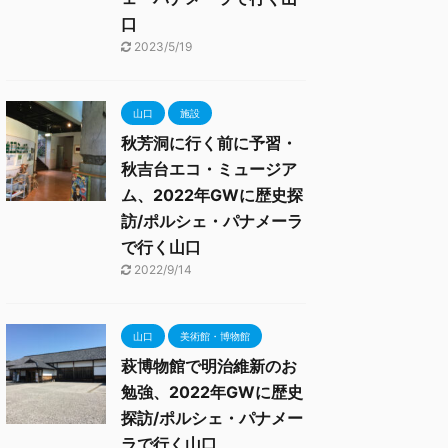
口
2023/5/19
山口
施設
秋芳洞に行く前に予習・
秋吉台エコ・ミュージア
ム、2022年GWに歴史探
訪/ポルシェ・パナメーラ
で行く山口
2022/9/14
山口
美術館・博物館
萩博物館で明治維新のお
勉強、2022年GWに歴史
探訪/ポルシェ・パナメー
ラで行く山口