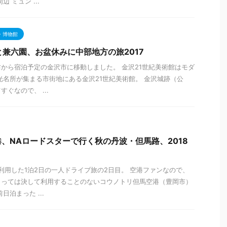
 ミュン ...
・博物館
と兼六園、お盆休みに中部地方の旅2017
から宿泊予定の金沢市に移動しました。 金沢21世紀美術館はモダ
光名所が集まる市街地にある金沢21世紀美術館。 金沢城跡（公
ぐなので、 ...
、NAロードスターで行く秋の丹波・但馬路、2018
を利用した1泊2日の一人ドライブ旅の2日目。 空港ファンなので、
とっては決して利用することのないコウノトリ但馬空港（豊岡市）
日泊まった ...