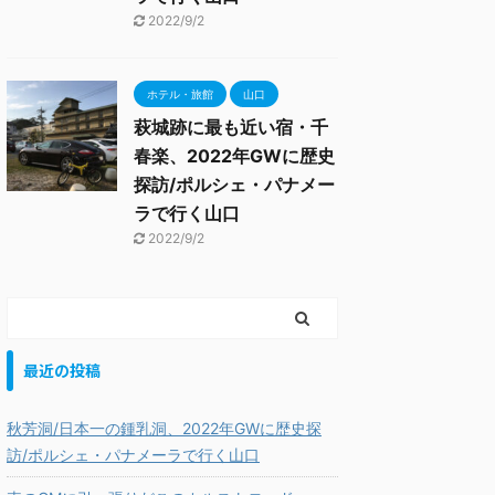
2022/9/2
ホテル・旅館
山口
萩城跡に最も近い宿・千
春楽、2022年GWに歴史
探訪/ポルシェ・パナメー
ラで行く山口
2022/9/2
最近の投稿
秋芳洞/日本一の鍾乳洞、2022年GWに歴史探
訪/ポルシェ・パナメーラで行く山口