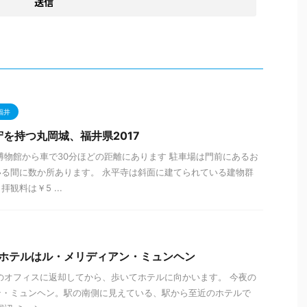
福井
守を持つ丸岡城、福井県2017
博物館から車で30分ほどの距離にあります 駐車場は門前にあるお
る間に数か所あります。 永平寺は斜面に建てられている建物群
観料は￥5 ...
、ホテルはル・メリディアン・ミュンヘン
arのオフィスに返却してから、歩いてホテルに向かいます。 今夜の
ン・ミュンヘン。駅の南側に見えている、駅から至近のホテルで