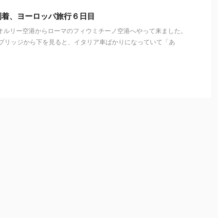
到着、ヨーロッパ旅行６日目
でパリのオルリー空港からローマのフィウミチーノ空港へやって来ました。
:35） ブリッジから下を見ると、イタリア車ばかりになっていて「あ