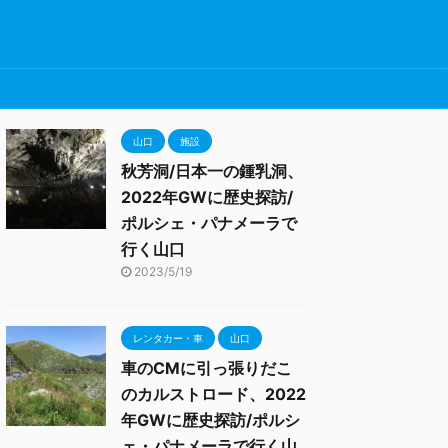
山口
施設
秋芳洞/日本一の鍾乳洞、
2022年GWに歴史探訪/
ポルシェ・パナメーラで
行く山口
2023/5/19
レンタカー・車
山口
車のCMに引っ張りだこ
のカルストロード、2022
年GWに歴史探訪/ポルシ
ェ・パナメーラで行く山