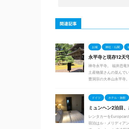
関連記事
お城
神社・仏閣
永平寺と現存12天
禅寺永平寺。 福井恐竜
土産物屋さんの並んでい
曹洞宗の大本山永平寺。拝
ドイツ
ホテル・旅館
ミュンヘン2泊目
レンタカーをEuropc
宿泊はル・メリディア