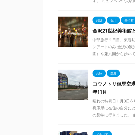
す。 ミュンヘン中央駅周辺
施設
石川
美術館
金沢21世紀美術館
中部旅行２日目、東尋坊
ンアートのみ 金沢の観
園）や兼六園から歩いてす
兵庫
空港
コウノトリ但馬空港
年11月
晴れの特異日11月3日
兵庫県に在住の自分に
の見学に行きました。 前
イタリア