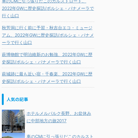
車のCMに引っ張りだこのカルストロード、
2022年GWに歴史探訪/ポルシェ・パナメーラで
行く山口
秋芳洞に行く前に予習・秋吉台エコ・ミュージ
アム、2022年GWに歴史探訪/ポルシェ・パナメ
ーラで行く山口
萩博物館で明治維新のお勉強、2022年GWに歴
史探訪/ポルシェ・パナメーラで行く山口
萩城跡に最も近い宿・千春楽、2022年GWに歴
史探訪/ポルシェ・パナメーラで行く山口
人気の記事
ホテルメルパルク長野、お盆休み
に中部地方の旅2017
車のCMに引っ張りだこのカルスト