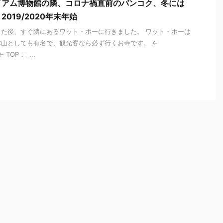
イアム博物館の隣、コロナ禍直前のバンコク、冬には
019/2020年末年始
た後、すぐ隣にあるワット・ポーに行きました。 ワット・ポーは
山としても有名で、観光客なら必ず行くお寺です。 ←
TOP こ ...