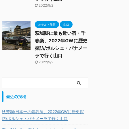
2022/9/2
ホテル・旅館
山口
萩城跡に最も近い宿・千
春楽、2022年GWに歴史
探訪/ポルシェ・パナメー
ラで行く山口
2022/9/2
最近の投稿
秋芳洞/日本一の鍾乳洞、2022年GWに歴史探
訪/ポルシェ・パナメーラで行く山口