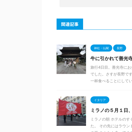
関連記事
神社・仏閣
長野
牛に引かれて善光寺
旅行4日目。善光寺にお
でした。さすが長野です
一杯食べることにしている
イタリア
ミラノの５月１日
ミラノの朝 ホテルのす
た。 その先にはラウン