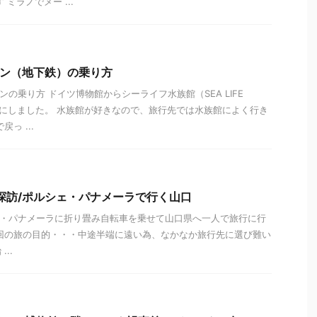
ミラノでメー ...
ーン（地下鉄）の乗り方
の乗り方 ドイツ博物館からシーライフ水族館（SEA LIFE
ことにしました。 水族館が好きなので、旅行先では水族館によく行き
っ ...
史探訪/ポルシェ・パナメーラで行く山口
ェ・パナメーラに折り畳み自転車を乗せて山口県へ一人で旅行に行
回の旅の目的・・・中途半端に遠い為、なかなか旅行先に選び難い
..