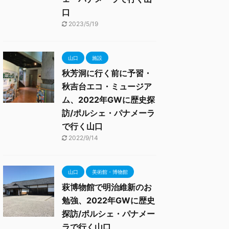
口
2023/5/19
山口
施設
秋芳洞に行く前に予習・
秋吉台エコ・ミュージア
ム、2022年GWに歴史探
訪/ポルシェ・パナメーラ
で行く山口
2022/9/14
山口
美術館・博物館
萩博物館で明治維新のお
勉強、2022年GWに歴史
探訪/ポルシェ・パナメー
ラで行く山口