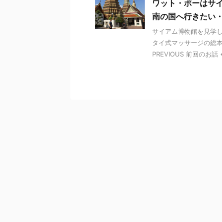
ワット・ポーはサ
南の国へ行きたい・2
サイアム博物館を見学し
タイ式マッサージの総本
PREVIOUS 前回のお話 ← 