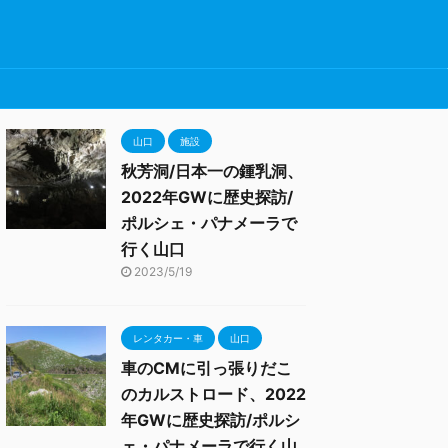
山口
施設
秋芳洞/日本一の鍾乳洞、
2022年GWに歴史探訪/
ポルシェ・パナメーラで
行く山口
2023/5/19
レンタカー・車
山口
車のCMに引っ張りだこ
のカルストロード、2022
年GWに歴史探訪/ポルシ
ェ・パナメーラで行く山