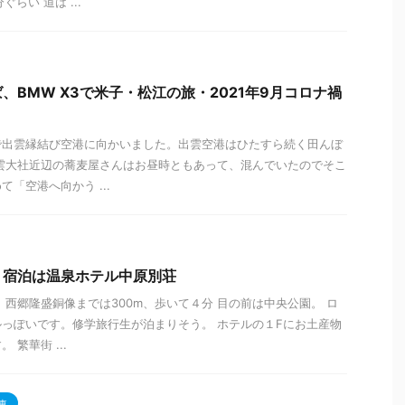
らい 道は ...
、BMW X3で米子・松江の旅・2021年9月コロナ禍
で出雲縁結び空港に向かいました。出雲空港はひたすら続く田んぼ
雲大社近辺の蕎麦屋さんはお昼時ともあって、混んでいたのでそこ
「空港へ向かう ...
、宿泊は温泉ホテル中原別荘
 西郷隆盛銅像までは300m、歩いて４分 目の前は中央公園。 ロ
っぽいです。修学旅行生が泊まりそう。 ホテルの１Fにお土産物
繁華街 ...
車