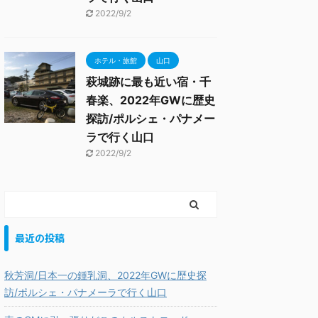
2022/9/2
ホテル・旅館
山口
萩城跡に最も近い宿・千
春楽、2022年GWに歴史
探訪/ポルシェ・パナメー
ラで行く山口
2022/9/2
最近の投稿
秋芳洞/日本一の鍾乳洞、2022年GWに歴史探
訪/ポルシェ・パナメーラで行く山口