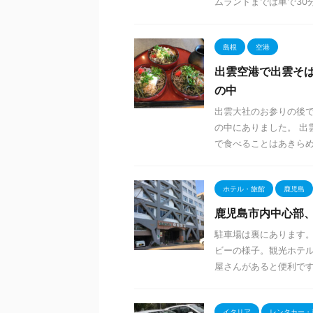
ムランドまでは車で30分ぐ
島根
空港
出雲空港で出雲そば
の中
出雲大社のお参りの後
の中にありました。 出
で食べることはあきらめて
ホテル・旅館
鹿児島
鹿児島市内中心部
駐車場は裏にあります。
ビーの様子。観光ホテル
屋さんがあると便利です。 
イタリア
レンタカー・