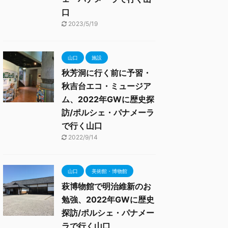
口
2023/5/19
山口
施設
秋芳洞に行く前に予習・
秋吉台エコ・ミュージア
ム、2022年GWに歴史探
訪/ポルシェ・パナメーラ
で行く山口
2022/9/14
山口
美術館・博物館
萩博物館で明治維新のお
勉強、2022年GWに歴史
探訪/ポルシェ・パナメー
ラで行く山口