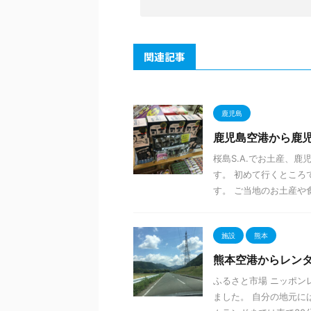
関連記事
鹿児島
鹿児島空港から鹿
桜島S.A.でお土産、鹿
す。 初めて行くところ
す。 ご当地のお土産や食べ
施設
熊本
熊本空港からレン
ふるさと市場 ニッポン
ました。 自分の地元に