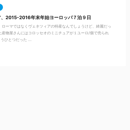
、2015-2016年末年始ヨーロッパ７泊９日
 ローマではなくヴェネツィアの特産なんでしょうけど、綺麗だっ
土産物屋さんにはコロッセオのミニチュアが１ユーロ/個で売られ
ひとつだった ...