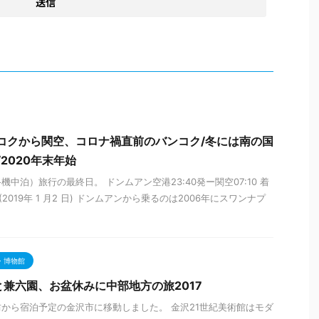
バンコクから関空、コロナ禍直前のバンコク/冬には南の国
/2020年末年始
中泊）旅行の最終日。 ドンムアン空港23:40発ー関空07:10 着
(2019年 1 月2 日) ドンムアンから乗るのは2006年にスワンナプ
・博物館
と兼六園、お盆休みに中部地方の旅2017
から宿泊予定の金沢市に移動しました。 金沢21世紀美術館はモダ