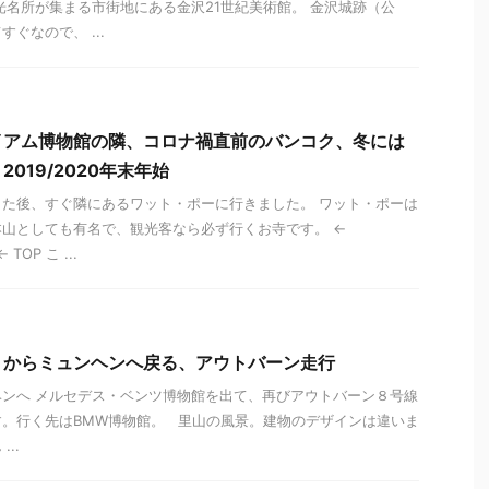
光名所が集まる市街地にある金沢21世紀美術館。 金沢城跡（公
ぐなので、 ...
イアム博物館の隣、コロナ禍直前のバンコク、冬には
019/2020年末年始
た後、すぐ隣にあるワット・ポーに行きました。 ワット・ポーは
山としても有名で、観光客なら必ず行くお寺です。 ←
TOP こ ...
トからミュンヘンへ戻る、アウトバーン走行
ンへ メルセデス・ベンツ博物館を出て、再びアウトバーン８号線
。行く先はBMW博物館。 里山の風景。建物のデザインは違いま
..