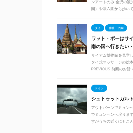
ンアートのみ 金沢の観
園）や兼六園から歩いてす
タイ
神社・仏閣
ワット・ポーはサ
南の国へ行きたい・2
サイアム博物館を見学し
タイ式マッサージの総本
PREVIOUS 前回のお話 ← 
ドイツ
シュトゥットガル
アウトバーンでミュンヘ
でミュンヘンへ戻ります
すがうちの近くにもこん .