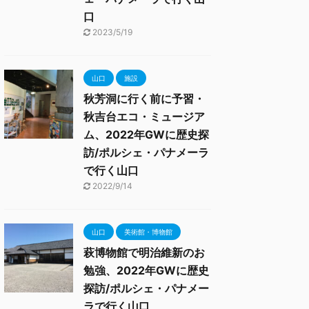
口
2023/5/19
山口
施設
秋芳洞に行く前に予習・
秋吉台エコ・ミュージア
ム、2022年GWに歴史探
訪/ポルシェ・パナメーラ
で行く山口
2022/9/14
山口
美術館・博物館
萩博物館で明治維新のお
勉強、2022年GWに歴史
探訪/ポルシェ・パナメー
ラで行く山口