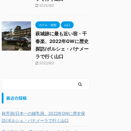
2022/9/2
ホテル・旅館
山口
萩城跡に最も近い宿・千
春楽、2022年GWに歴史
探訪/ポルシェ・パナメー
ラで行く山口
2022/9/2
最近の投稿
秋芳洞/日本一の鍾乳洞、2022年GWに歴史探
訪/ポルシェ・パナメーラで行く山口