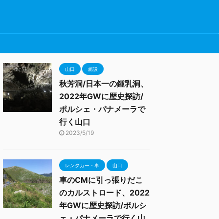
山口
施設
秋芳洞/日本一の鍾乳洞、
2022年GWに歴史探訪/
ポルシェ・パナメーラで
行く山口
2023/5/19
レンタカー・車
山口
車のCMに引っ張りだこ
のカルストロード、2022
年GWに歴史探訪/ポルシ
ェ・パナメーラで行く山