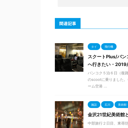
関連記事
タイ
飛行機
スクートPlus/
へ行きたい・2019
バンコク５泊６日（復路機
のscootに乗りました。
ーム空港 ...
施設
石川
美術館
金沢21世紀美術館
中部旅行２日目、東尋坊