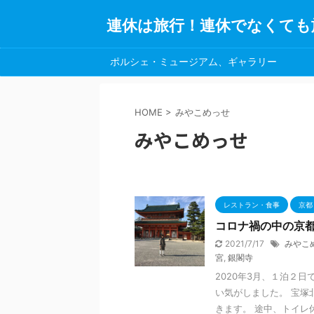
連休は旅行！連休でなくても
ポルシェ・ミュージアム、ギャラリー
HOME
>
みやこめっせ
みやこめっせ
レストラン・食事
京都
コロナ禍の中の京
2021/7/17
みやこ
宮
,
銀閣寺
2020年3月、１泊２
い気がしました。 宝塚
きます。 途中、トイレ休憩