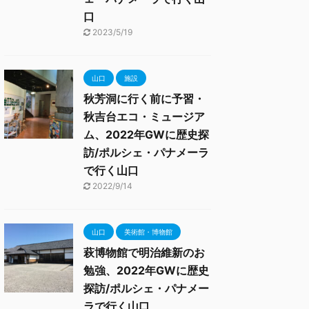
口
2023/5/19
山口
施設
秋芳洞に行く前に予習・
秋吉台エコ・ミュージア
ム、2022年GWに歴史探
訪/ポルシェ・パナメーラ
で行く山口
2022/9/14
山口
美術館・博物館
萩博物館で明治維新のお
勉強、2022年GWに歴史
探訪/ポルシェ・パナメー
ラで行く山口