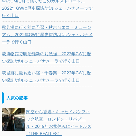
車のCMに引っ張りだこのカルストロード、
2022年GWに歴史探訪/ポルシェ・パナメーラで
行く山口
秋芳洞に行く前に予習・秋吉台エコ・ミュージ
アム、2022年GWに歴史探訪/ポルシェ・パナメ
ーラで行く山口
萩博物館で明治維新のお勉強、2022年GWに歴
史探訪/ポルシェ・パナメーラで行く山口
萩城跡に最も近い宿・千春楽、2022年GWに歴
史探訪/ポルシェ・パナメーラで行く山口
人気の記事
関空から香港・キャセイパシフィ
ック航空、ロンドン・リバプー
ル・2019年お盆休みにビートルズ
（THE BEATLES）