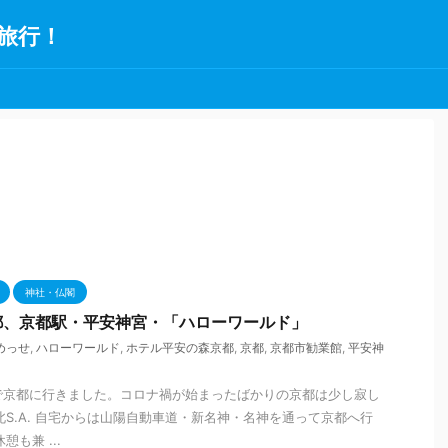
旅行！
神社・仏閣
都、京都駅・平安神宮・「ハローワールド」
めっせ
,
ハローワールド
,
ホテル平安の森京都
,
京都
,
京都市勧業館
,
平安神
日で京都に行きました。コロナ禍が始まったばかりの京都は少し寂し
北S.A. 自宅からは山陽自動車道・新名神・名神を通って京都へ行
も兼 ...