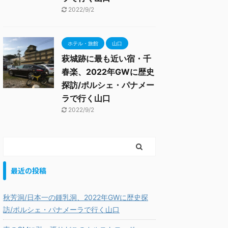
2022/9/2
ホテル・旅館
山口
萩城跡に最も近い宿・千
春楽、2022年GWに歴史
探訪/ポルシェ・パナメー
ラで行く山口
2022/9/2
最近の投稿
秋芳洞/日本一の鍾乳洞、2022年GWに歴史探
訪/ポルシェ・パナメーラで行く山口