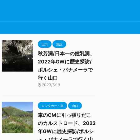
山口
施設
秋芳洞/日本一の鍾乳洞、
2022年GWに歴史探訪/
ポルシェ・パナメーラで
行く山口
2023/5/19
レンタカー・車
山口
車のCMに引っ張りだこ
のカルストロード、2022
年GWに歴史探訪/ポルシ
ェ・パナメーラで行く山