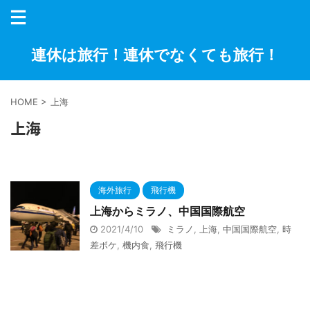
連休は旅行！連休でなくても旅行！
HOME
>
上海
上海
海外旅行
飛行機
上海からミラノ、中国国際航空
2021/4/10
ミラノ
,
上海
,
中国国際航空
,
時
差ボケ
,
機内食
,
飛行機