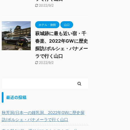
2022/9/2
ホテル・旅館
山口
萩城跡に最も近い宿・千
春楽、2022年GWに歴史
探訪/ポルシェ・パナメー
ラで行く山口
2022/9/2
最近の投稿
秋芳洞/日本一の鍾乳洞、2022年GWに歴史探
訪/ポルシェ・パナメーラで行く山口