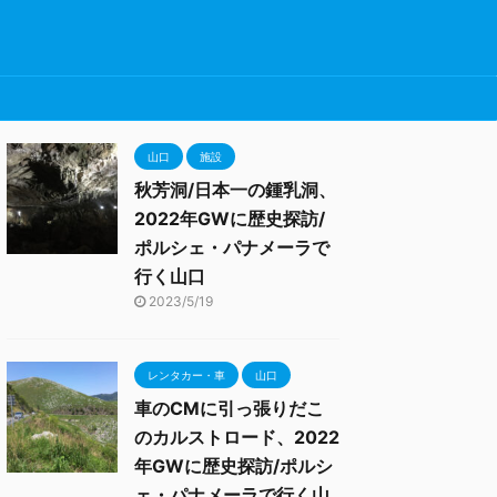
山口
施設
秋芳洞/日本一の鍾乳洞、
2022年GWに歴史探訪/
ポルシェ・パナメーラで
行く山口
2023/5/19
レンタカー・車
山口
車のCMに引っ張りだこ
のカルストロード、2022
年GWに歴史探訪/ポルシ
ェ・パナメーラで行く山