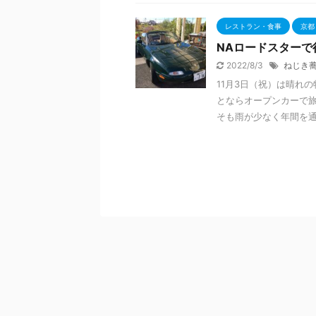
レストラン・食事
京都
NAロードスターで
2022/8/3
ねじき
11月3日（祝）は晴れ
とならオープンカーで旅
そも雨が少なく年間を通し