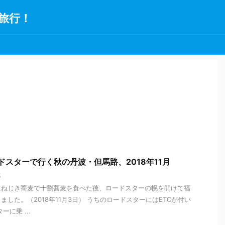
旅行！
ドスターで行く秋の丹波・但馬路、2018年11月
城
にねじき蕎麦で十割蕎麦を食べた後、ロードスターの幌を開けて福
した。（2018年11月3日） うちのロードスターにはETCが付い
に乗 ...