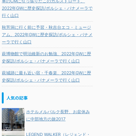
車のCMに引っ張りだこのカルストロード、
2022年GWに歴史探訪/ポルシェ・パナメーラで
行く山口
秋芳洞に行く前に予習・秋吉台エコ・ミュージ
アム、2022年GWに歴史探訪/ポルシェ・パナメ
ーラで行く山口
萩博物館で明治維新のお勉強、2022年GWに歴
史探訪/ポルシェ・パナメーラで行く山口
萩城跡に最も近い宿・千春楽、2022年GWに歴
史探訪/ポルシェ・パナメーラで行く山口
人気の記事
ホテルメルパルク長野、お盆休み
に中部地方の旅2017
LEGEND WALKER（レジェンド・