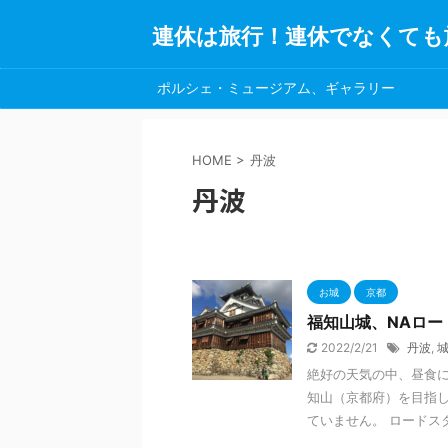
連休は旅行！連休でなくても
ポルシェ・ミュージアム、ギャラリー
HOME
>
丹波
丹波
お城
京都
福知山城、NAロー
2022/2/21
丹波
,
絶好の天気の中、昼食
知山（京都府）を目指しま
ていません。 ロードスター