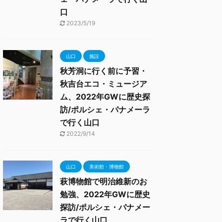
口
2023/5/19
山口
施設
秋芳洞に行く前に予習・
秋吉台エコ・ミュージア
ム、2022年GWに歴史探
訪/ポルシェ・パナメーラ
で行く山口
2022/9/14
山口
美術館・博物館
萩博物館で明治維新のお
勉強、2022年GWに歴史
探訪/ポルシェ・パナメー
ラで行く山口