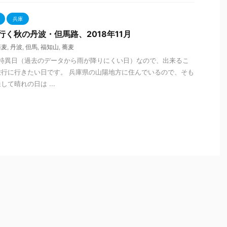
兵庫
行く秋の丹波・但馬路、2018年11月
蕎麦
,
丹波
,
但馬
,
福知山
,
蕎麦
の特異日（過去のデータから雨が降りにくい日）なので、出来るこ
行に行きたい日です。 兵庫県の山陽地方に住んでいるので、そも
て晴れの日は ...