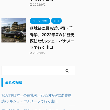
2022/9/2
ホテル・旅館
山口
萩城跡に最も近い宿・千
春楽、2022年GWに歴史
探訪/ポルシェ・パナメー
ラで行く山口
2022/9/2
最近の投稿
秋芳洞/日本一の鍾乳洞、2022年GWに歴史探
訪/ポルシェ・パナメーラで行く山口