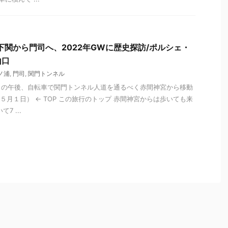
下関から門司へ、2022年GWに歴史探訪/ポルシェ・
山口
ノ浦
,
門司
,
関門トンネル
目の午後、自転車で関門トンネル人道を通るべく赤間神宮から移動
年５月１日） ← TOP この旅行のトップ 赤間神宮からは歩いても来
7 ...