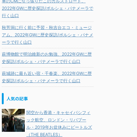
車のCMに引っ張りだこのカルストロード、
2022年GWに歴史探訪/ポルシェ・パナメーラで
行く山口
秋芳洞に行く前に予習・秋吉台エコ・ミュージ
アム、2022年GWに歴史探訪/ポルシェ・パナメ
ーラで行く山口
萩博物館で明治維新のお勉強、2022年GWに歴
史探訪/ポルシェ・パナメーラで行く山口
萩城跡に最も近い宿・千春楽、2022年GWに歴
史探訪/ポルシェ・パナメーラで行く山口
人気の記事
関空から香港・キャセイパシフィ
ック航空、ロンドン・リバプー
ル・2019年お盆休みにビートルズ
（THE BEATLES）