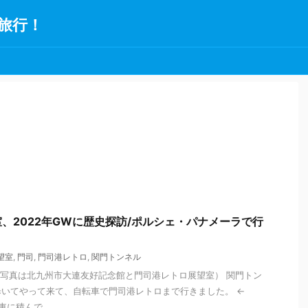
旅行！
、2022年GWに歴史探訪/ポルシェ・パナメーラで行
望室
,
門司
,
門司港レトロ
,
関門トンネル
（写真は北九州市大連友好記念館と門司港レトロ展望室） 関門トン
いてやって来て、自転車で門司港レトロまで行きました。 ←
に積んで ...