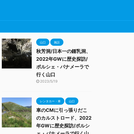
山口
施設
秋芳洞/日本一の鍾乳洞、
2022年GWに歴史探訪/
ポルシェ・パナメーラで
行く山口
2023/5/19
レンタカー・車
山口
車のCMに引っ張りだこ
のカルストロード、2022
年GWに歴史探訪/ポルシ
ェ・パナメーラで行く山