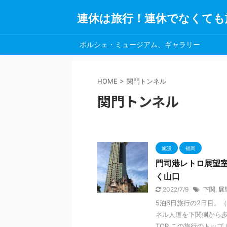
連休は旅行！連休でなくても
ポルシェ・ミュージアム、ギャラリー
HOME
>
関門トンネル
関門トンネル
施設
福岡
門司港レトロ展望室
く山口
2022/7/9
下関
,
展
5泊6日旅行の2日目。
ネル人道を下関側から歩
TOP この旅行のトップ 車