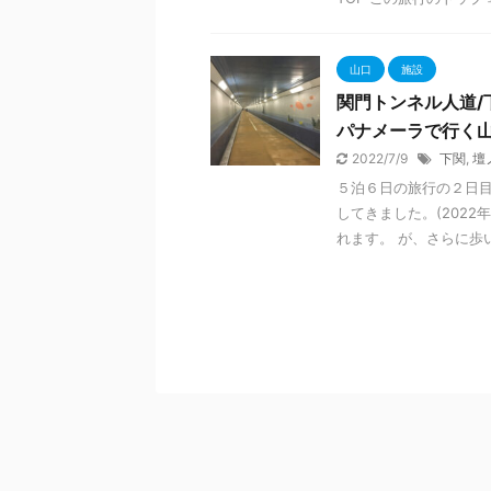
山口
施設
関門トンネル人道/
パナメーラで行く
2022/7/9
下関
,
壇
５泊６日の旅行の２日
してきました。(2022
れます。 が、さらに歩いて