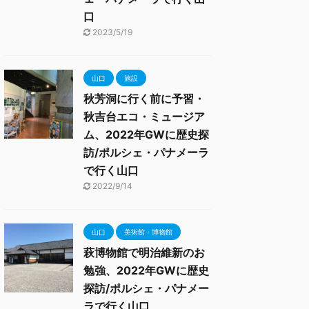
口
2023/5/19
山口
施設
秋芳洞に行く前に予習・
秋吉台エコ・ミュージア
ム、2022年GWに歴史探
訪/ポルシェ・パナメーラ
で行く山口
2022/9/14
山口
美術館・博物館
萩博物館で明治維新のお
勉強、2022年GWに歴史
探訪/ポルシェ・パナメー
ラで行く山口