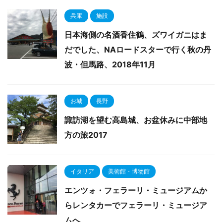
兵庫
施設
日本海側の名酒香住鶴、ズワイガニはま
だでした、NAロードスターで行く秋の丹
波・但馬路、2018年11月
お城
長野
諏訪湖を望む高島城、お盆休みに中部地
方の旅2017
イタリア
美術館・博物館
エンツォ・フェラーリ・ミュージアムか
らレンタカーでフェラーリ・ミュージア
ムへ