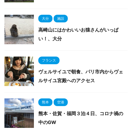
大分
施設
高崎山にはかわいいお猿さんがいっぱ
い！、大分
フランス
ヴェルサイユで朝食、パリ市内からヴェ
ルサイユ宮殿へのアクセス
熊本
空港
熊本・佐賀・福岡３泊４日、コロナ禍の
中のGW