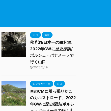
山口
施設
秋芳洞/日本一の鍾乳洞、
2022年GWに歴史探訪/
ポルシェ・パナメーラで
行く山口
2023/5/19
レンタカー・車
山口
車のCMに引っ張りだこ
のカルストロード、2022
年GWに歴史探訪/ポルシ
ェ・パナメーラで行く山