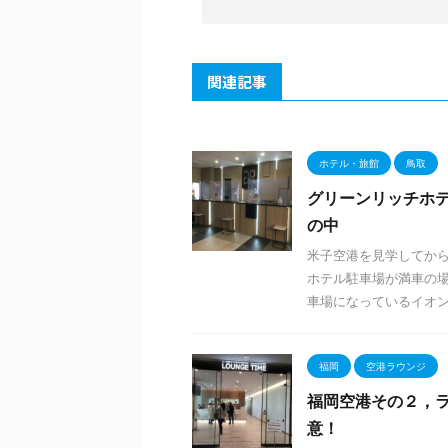
関連記事
ホテル・旅館
鳥取
グリーンリッチホテ
の中
米子空港を見学してか
ホテル駐車場が満車の場
車場になっているイオンの
福岡
空港ラウンジ
福岡空港その２，ラ
意！