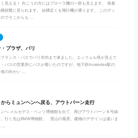
く見える！ 向こうの方にはプロペラ機の一群も見えます。 発着
構頻繁に見られます。 結構近くを飛行機が通ります。 このデッ
でそこからも ...
ン・プラザ、パリ
ルフランス・バスでパリ市内まで来ました。エッフェル塔が見えて
バスの営業所にバスが着いたのですが、地下鉄Invaledes駅の
の向かい ...
トからミュンヘンへ戻る、アウトバーン走行
ンへ メルセデス・ベンツ博物館を出て、再びアウトバーン８号線
。行く先はBMW博物館。 里山の風景。建物のデザインは違いま
..