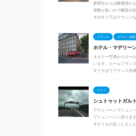
展望台からは離着陸がよ
便数が多いので離陸が結
キのすぐ下はラウンジなの
フランス
ホテル・旅館
ホテル・マデリー
オルリー空港からエー
います。エールフランス・
すぐそばでフランス外務省
ドイツ
シュトゥットガル
アウトバーンでミュンヘ
でミュンヘンへ戻ります
すがうちの近くにもこん .