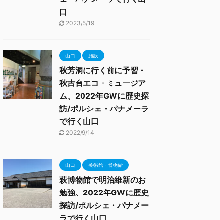
口
2023/5/19
山口
施設
秋芳洞に行く前に予習・
秋吉台エコ・ミュージア
ム、2022年GWに歴史探
訪/ポルシェ・パナメーラ
で行く山口
2022/9/14
山口
美術館・博物館
萩博物館で明治維新のお
勉強、2022年GWに歴史
探訪/ポルシェ・パナメー
ラで行く山口