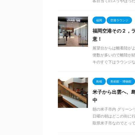
客目当てのスリやぼったく
福岡
空港ラウンジ
福岡空港その２，ラ
意！
展望台からは離着陸がよ
便数が多いので離陸が結
キのすぐ下はラウンジなの
島根
美術館・博物館
米子から出雲へ、島
中
朝の米子市内 グリーン
日曜の朝はどこの街に行
取県米子市なのでとっても