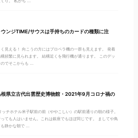
り。 私がち ...
ウンジTIME/サウスは手持ちのカードの種類に注
く見える！ 向こうの方にはプロペラ機の一群も見えます。 発着
構頻繁に見られます。 結構近くを飛行機が通ります。 このデッ
でそこからも ...
根県立古代出雲歴史博物館・2021年9月コロナ禍の
リッチホテル米子駅前の前（ややこしい）の駅前通りの朝の様子。
っても人はいません。これは銀座でもほぼ同じです。 ましてや鳥
静かな朝で ...