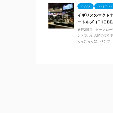
イギリス
レストラン・
イギリスのマクドナ
ートルズ（THE BE
旅行2日目、ヒースロー
ン・ブル）の隣のマクド
んか知らん奴、ベンツ、B