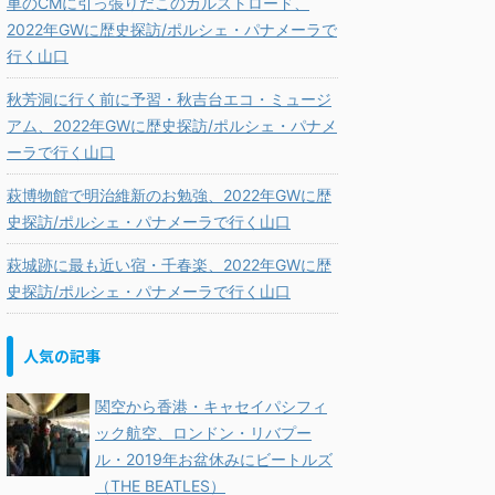
車のCMに引っ張りだこのカルストロード、
2022年GWに歴史探訪/ポルシェ・パナメーラで
行く山口
秋芳洞に行く前に予習・秋吉台エコ・ミュージ
アム、2022年GWに歴史探訪/ポルシェ・パナメ
ーラで行く山口
萩博物館で明治維新のお勉強、2022年GWに歴
史探訪/ポルシェ・パナメーラで行く山口
萩城跡に最も近い宿・千春楽、2022年GWに歴
史探訪/ポルシェ・パナメーラで行く山口
人気の記事
関空から香港・キャセイパシフィ
ック航空、ロンドン・リバプー
ル・2019年お盆休みにビートルズ
（THE BEATLES）