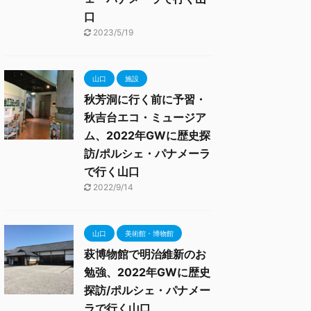
口
2023/5/19
山口
施設
秋芳洞に行く前に予習・
秋吉台エコ・ミュージア
ム、2022年GWに歴史探
訪/ポルシェ・パナメーラ
で行く山口
2022/9/14
山口
美術館・博物館
萩博物館で明治維新のお
勉強、2022年GWに歴史
探訪/ポルシェ・パナメー
ラで行く山口