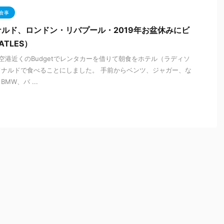
食事
ルド、ロンドン・リバプール・2019年お盆休みにビ
ATLES）
空港近くのBudgetでレンタカーを借りて朝食をホテル（ラディソ
ナルドで食べることにしました。 手前からベンツ、ジャガー、な
MW、バ ...