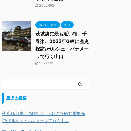
2022/9/2
ホテル・旅館
山口
萩城跡に最も近い宿・千
春楽、2022年GWに歴史
探訪/ポルシェ・パナメー
ラで行く山口
2022/9/2
最近の投稿
秋芳洞/日本一の鍾乳洞、2022年GWに歴史探
訪/ポルシェ・パナメーラで行く山口