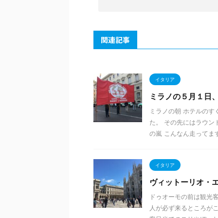
関連記事
イタリア
ミラノの５月１日
ミラノの朝 ホテルのす
た。 その先にはラウン
の嵐 こんなん走ってます 
イタリア
ヴィットーリオ・
ドゥオーモの前は観光客
人が必ず来るところがこ