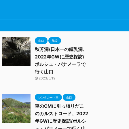
山口
施設
秋芳洞/日本一の鍾乳洞、
2022年GWに歴史探訪/
ポルシェ・パナメーラで
行く山口
2023/5/19
レンタカー・車
山口
車のCMに引っ張りだこ
のカルストロード、2022
年GWに歴史探訪/ポルシ
ェ・パナメーラで行く山