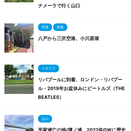
ナメーラで行く山口
空港
青森
八戸から三沢空港、小川原湖
イギリス
リバプールに到着、ロンドン・リバプー
ル・2019年お盆休みにビートルズ（THE
BEATLES）
山口
平家滅亡の地/壇ノ浦、2022年GWに歴史