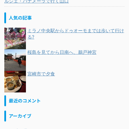
ルシェ・パナメーラで行く山口
人気の記事
ミラノ中央駅からドゥオーモまでは歩いて行け
る?
桜島を見てから日南へ、鵜戸神宮
宮崎市で夕食
最近のコメント
アーカイブ