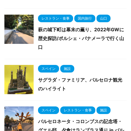
レストラン・食事
国内旅行
山口
萩の城下町は幕末の薫り、2022年GWに
歴史探訪/ポルシェ・パナメーラで行く山
口
スペイン
施設
サグラダ・ファミリア、バルセロナ観光
のハイライト
スペイン
レストラン・食事
施設
バルセロネータ・コロンブスの記念塔・
グエル邸、夕食はランブラス通り in バル