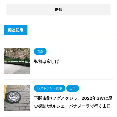
関連記事
青森
弘前は寂しげ
レストラン・食事
山口
下関市街/フグとクジラ、2022年GWに歴
史探訪/ポルシェ・パナメーラで行く山口