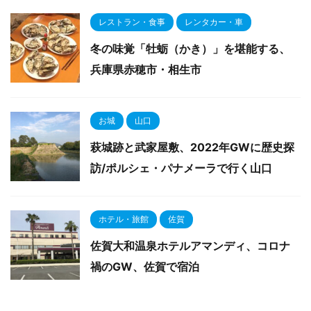
レストラン・食事
レンタカー・車
冬の味覚「牡蛎（かき）」を堪能する、
兵庫県赤穂市・相生市
お城
山口
萩城跡と武家屋敷、2022年GWに歴史探
訪/ポルシェ・パナメーラで行く山口
ホテル・旅館
佐賀
佐賀大和温泉ホテルアマンディ、コロナ
禍のGW、佐賀で宿泊