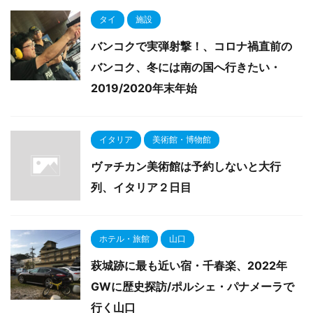
タイ
施設
バンコクで実弾射撃！、コロナ禍直前の
バンコク、冬には南の国へ行きたい・
2019/2020年末年始
イタリア
美術館・博物館
ヴァチカン美術館は予約しないと大行
列、イタリア２日目
ホテル・旅館
山口
萩城跡に最も近い宿・千春楽、2022年
GWに歴史探訪/ポルシェ・パナメーラで
行く山口