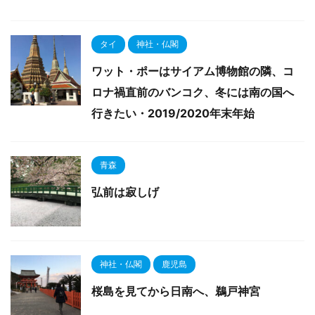
タイ
神社・仏閣
ワット・ポーはサイアム博物館の隣、コ
ロナ禍直前のバンコク、冬には南の国へ
行きたい・2019/2020年末年始
青森
弘前は寂しげ
神社・仏閣
鹿児島
桜島を見てから日南へ、鵜戸神宮