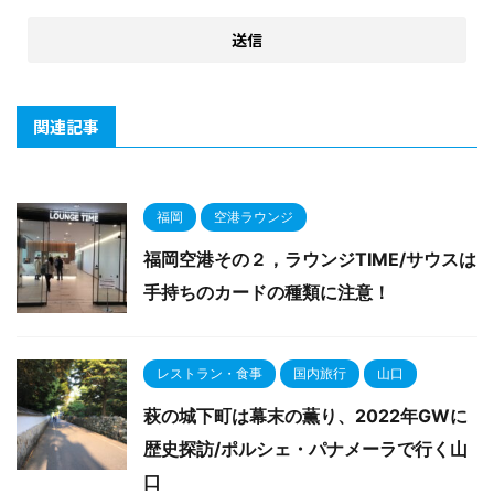
関連記事
福岡
空港ラウンジ
福岡空港その２，ラウンジTIME/サウスは
手持ちのカードの種類に注意！
レストラン・食事
国内旅行
山口
萩の城下町は幕末の薫り、2022年GWに
歴史探訪/ポルシェ・パナメーラで行く山
口