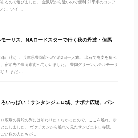
あるので選びました。 金沢駅から近いので便利 21平米のコンフ
て、ツイ ...
ルモーリス、NAロードスターで行く秋の丹波・但馬
月3日（祝）、兵庫県豊岡市への1泊2日一人旅。 出石で蕎麦を食べ
、宿泊先の豊岡市街へ向かいました。 豊岡グリーンホテルモーリ
 まだ ...
ころいっぱい！サンタンジェロ城、ナボナ広場、パン
トロ広場の長蛇の列には加わりたくなかったので、ここを離れ、歩
とにしました。 ヴァチカンから離れて見たサンピエトロ寺院。
い数の人たちが ...