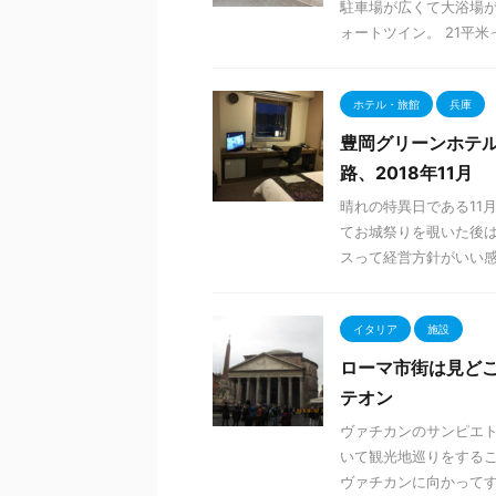
駐車場が広くて大浴場が
ォートツイン。 21平米っ
ホテル・旅館
兵庫
豊岡グリーンホテ
路、2018年11月
晴れの特異日である11
てお城祭りを覗いた後は
スって経営方針がいい感じ！
イタリア
施設
ローマ市街は見ど
テオン
ヴァチカンのサンピエ
いて観光地巡りをするこ
ヴァチカンに向かってすご