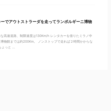
カーでアウトストラーダを走ってランボルギーニ博物
な高速道路、制限速度は130Km/h レンタカーを借りたミラノ中
博物館までは約200Km。 ノンストップで走れば２時間かからな
っと ...