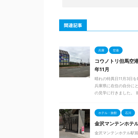
関連記事
兵庫
空港
コウノトリ但馬空港
年11月
晴れの特異日11月3日
兵庫県に在住の自分に
の見学に行きました。 前
ホテル・旅館
石川
金沢マンテンホテル
金沢マンテンホテル駅前