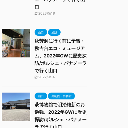
口
2023/5/19
山口
施設
秋芳洞に行く前に予習・
秋吉台エコ・ミュージア
ム、2022年GWに歴史探
訪/ポルシェ・パナメーラ
で行く山口
2022/9/14
山口
美術館・博物館
萩博物館で明治維新のお
勉強、2022年GWに歴史
探訪/ポルシェ・パナメー
ラで行く山口