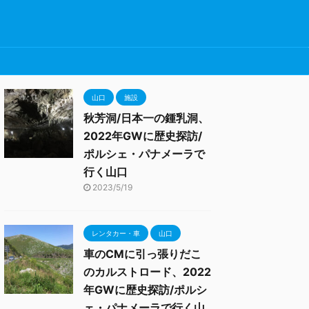
山口
施設
秋芳洞/日本一の鍾乳洞、
2022年GWに歴史探訪/
ポルシェ・パナメーラで
行く山口
2023/5/19
レンタカー・車
山口
車のCMに引っ張りだこ
のカルストロード、2022
年GWに歴史探訪/ポルシ
ェ・パナメーラで行く山