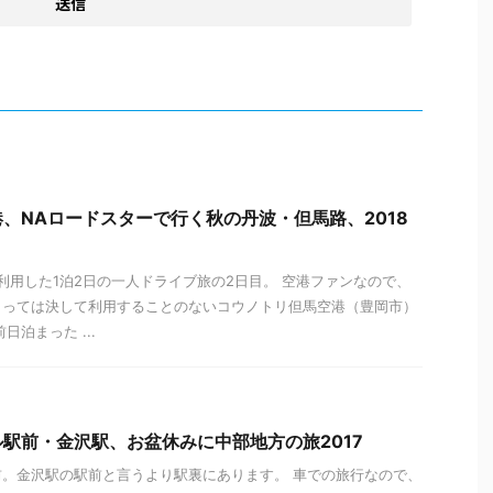
、NAロードスターで行く秋の丹波・但馬路、2018
を利用した1泊2日の一人ドライブ旅の2日目。 空港ファンなので、
とっては決して利用することのないコウノトリ但馬空港（豊岡市）
日泊まった ...
駅前・金沢駅、お盆休みに中部地方の旅2017
。金沢駅の駅前と言うより駅裏にあります。 車での旅行なので、