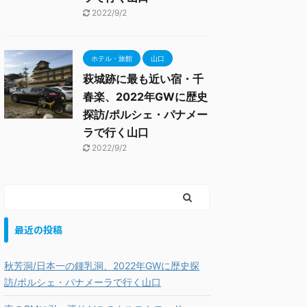
2022/9/2
ホテル・旅館
山口
萩城跡に最も近い宿・千
春楽、2022年GWに歴史
探訪/ポルシェ・パナメー
ラで行く山口
2022/9/2
最近の投稿
秋芳洞/日本一の鍾乳洞、2022年GWに歴史探
訪/ポルシェ・パナメーラで行く山口