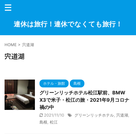
連休は旅行！連休でなくても旅行！
HOME
>
宍道湖
宍道湖
ホテル・旅館
島根
グリーンリッチホテル松江駅前、BMW
X3で米子・松江の旅・2021年9月コロナ
禍の中
2021/11/10
グリーンリッチホテル
,
宍道湖
,
島根
,
松江