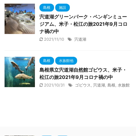
島根
施設
宍道湖グリーンパーク・ペンギンミュー
ジアム、米子・松江の旅2021年9月コロ
ナ禍の中
2021/11/10
宍道湖
島根
水族館他
島根県立宍道湖自然館ゴビウス、米子・
松江の旅2021年9月コロナ禍の中
2021/10/31
ゴビウス
,
宍道湖
,
島根
,
水族館