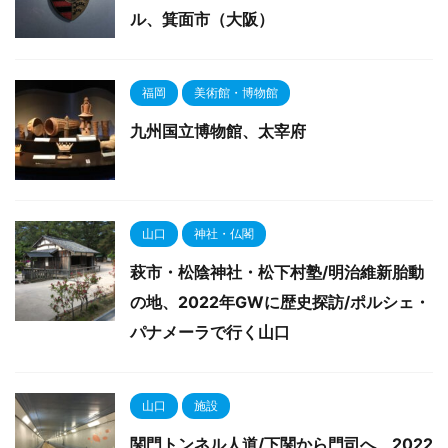
ル、箕面市（大阪）
福岡
美術館・博物館
九州国立博物館、太宰府
山口
神社・仏閣
萩市・松陰神社・松下村塾/明治維新胎動
の地、2022年GWに歴史探訪/ポルシェ・
パナメーラで行く山口
山口
施設
関門トンネル人道/下関から門司へ、2022