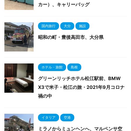
カー）、キャリーバッグ
国内旅行
大分
施設
昭和の町・豊後高田市、大分県
ホテル・旅館
島根
グリーンリッチホテル松江駅前、BMW
X3で米子・松江の旅・2021年9月コロナ
禍の中
イタリア
空港
ミラノからミュンヘンへ、マルペンサ空