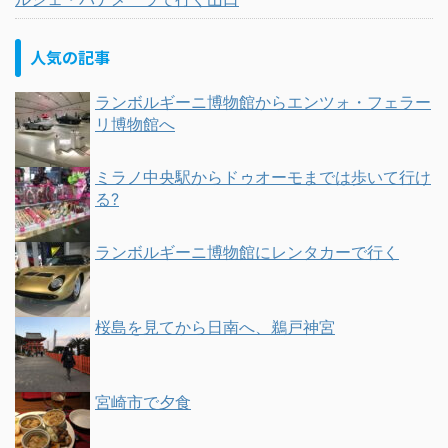
人気の記事
ランボルギーニ博物館からエンツォ・フェラー
リ博物館へ
ミラノ中央駅からドゥオーモまでは歩いて行け
る?
ランボルギーニ博物館にレンタカーで行く
桜島を見てから日南へ、鵜戸神宮
宮崎市で夕食