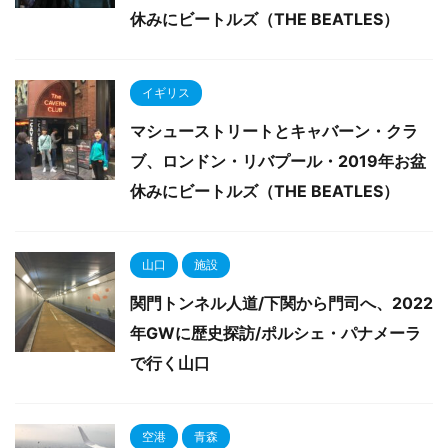
休みにビートルズ（THE BEATLES）
イギリス
マシューストリートとキャバーン・クラ
ブ、ロンドン・リバプール・2019年お盆
休みにビートルズ（THE BEATLES）
山口
施設
関門トンネル人道/下関から門司へ、2022
年GWに歴史探訪/ポルシェ・パナメーラ
で行く山口
空港
青森