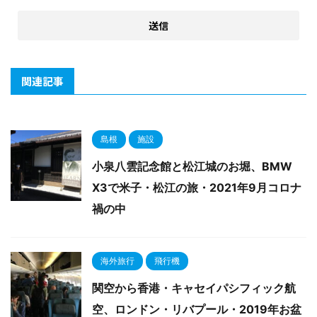
関連記事
島根
施設
小泉八雲記念館と松江城のお堀、BMW
X3で米子・松江の旅・2021年9月コロナ
禍の中
海外旅行
飛行機
関空から香港・キャセイパシフィック航
空、ロンドン・リバプール・2019年お盆