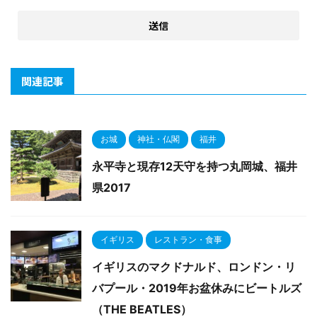
関連記事
お城
神社・仏閣
福井
永平寺と現存12天守を持つ丸岡城、福井
県2017
イギリス
レストラン・食事
イギリスのマクドナルド、ロンドン・リ
バプール・2019年お盆休みにビートルズ
（THE BEATLES）