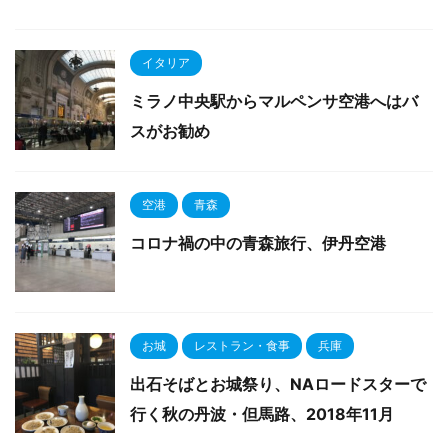
イタリア
ミラノ中央駅からマルペンサ空港へはバ
スがお勧め
空港
青森
コロナ禍の中の青森旅行、伊丹空港
お城
レストラン・食事
兵庫
出石そばとお城祭り、NAロードスターで
行く秋の丹波・但馬路、2018年11月