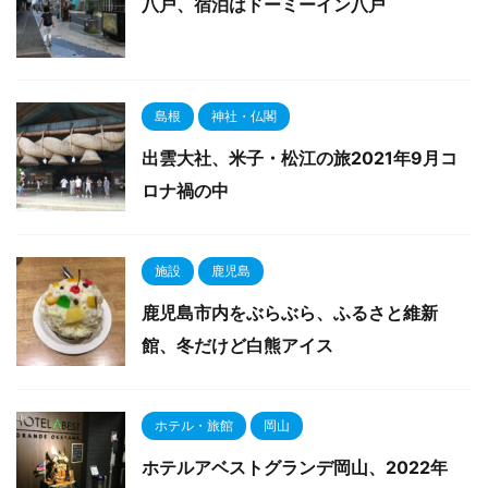
八戸、宿泊はドーミーイン八戸
島根
神社・仏閣
出雲大社、米子・松江の旅2021年9月コ
ロナ禍の中
施設
鹿児島
鹿児島市内をぶらぶら、ふるさと維新
館、冬だけど白熊アイス
ホテル・旅館
岡山
ホテルアベストグランデ岡山、2022年