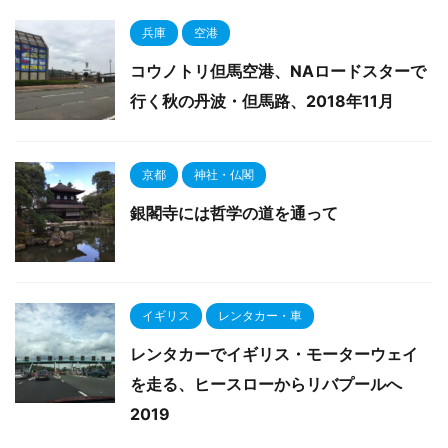
兵庫
空港
コウノトリ但馬空港、NAロードスターで
行く秋の丹波・但馬路、2018年11月
京都
神社・仏閣
銀閣寺には哲学の道を通って
イギリス
レンタカー・車
レンタカーでイギリス・モーターウェイ
を走る、ヒースローからリバプールへ
2019