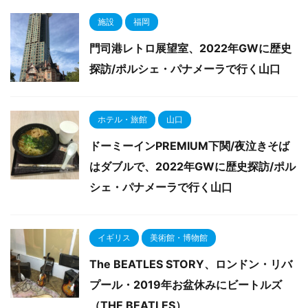
施設
福岡
門司港レトロ展望室、2022年GWに歴史
探訪/ポルシェ・パナメーラで行く山口
ホテル・旅館
山口
ドーミーインPREMIUM下関/夜泣きそば
はダブルで、2022年GWに歴史探訪/ポル
シェ・パナメーラで行く山口
イギリス
美術館・博物館
The BEATLES STORY、ロンドン・リバ
プール・2019年お盆休みにビートルズ
（THE BEATLES）