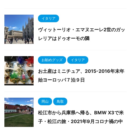
イタリア
ヴィットーリオ・エマヌエーレ2世のガッ
レリアはドゥオーモの隣
お勧めグッズ
イタリア
お土産はミニチュア、2015-2016年末年
始ヨーロッパ７泊９日
岡山
鳥取
松江市から兵庫県へ帰る、BMW X3で米
子・松江の旅・2021年9月コロナ禍の中