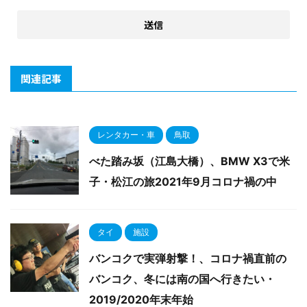
関連記事
レンタカー・車
鳥取
べた踏み坂（江島大橋）、BMW X3で米
子・松江の旅2021年9月コロナ禍の中
タイ
施設
バンコクで実弾射撃！、コロナ禍直前の
バンコク、冬には南の国へ行きたい・
2019/2020年末年始