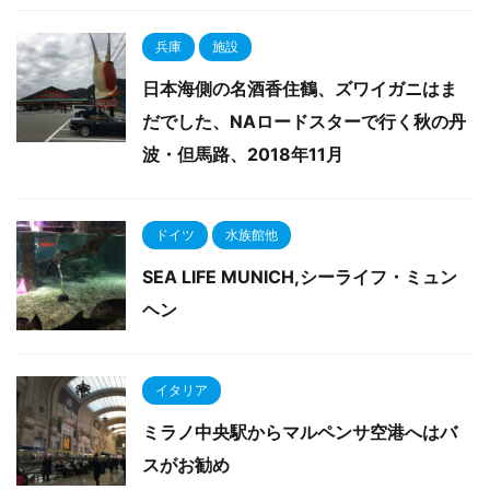
兵庫
施設
日本海側の名酒香住鶴、ズワイガニはま
だでした、NAロードスターで行く秋の丹
波・但馬路、2018年11月
ドイツ
水族館他
SEA LIFE MUNICH,シーライフ・ミュン
ヘン
イタリア
ミラノ中央駅からマルペンサ空港へはバ
スがお勧め