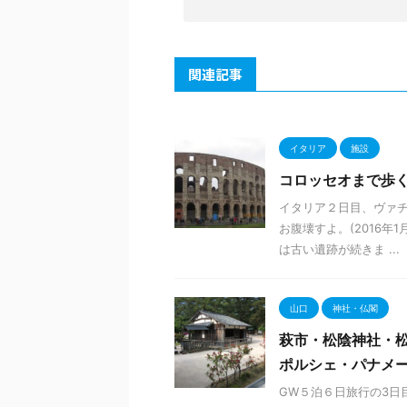
関連記事
イタリア
施設
コロッセオまで歩
イタリア２日目、ヴァ
お腹壊すよ。(2016
は古い遺跡が続きま ...
山口
神社・仏閣
萩市・松陰神社・松
ポルシェ・パナメ
GW５泊６日旅行の3日