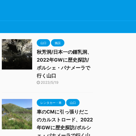
山口
施設
秋芳洞/日本一の鍾乳洞、
2022年GWに歴史探訪/
ポルシェ・パナメーラで
行く山口
2023/5/19
レンタカー・車
山口
車のCMに引っ張りだこ
のカルストロード、2022
年GWに歴史探訪/ポルシ
ェ・パナメーラで行く山