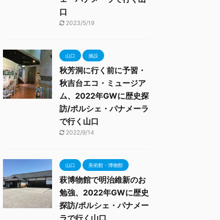
口
2023/5/19
山口
施設
秋芳洞に行く前に予習・
秋吉台エコ・ミュージア
ム、2022年GWに歴史探
訪/ポルシェ・パナメーラ
で行く山口
2022/9/14
山口
美術館・博物館
萩博物館で明治維新のお
勉強、2022年GWに歴史
探訪/ポルシェ・パナメー
ラで行く山口