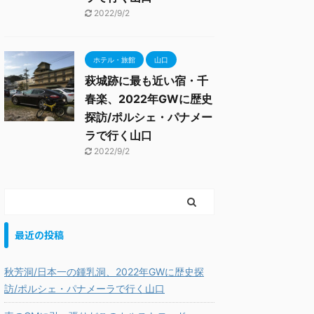
2022/9/2
ホテル・旅館
山口
萩城跡に最も近い宿・千
春楽、2022年GWに歴史
探訪/ポルシェ・パナメー
ラで行く山口
2022/9/2
最近の投稿
秋芳洞/日本一の鍾乳洞、2022年GWに歴史探
訪/ポルシェ・パナメーラで行く山口