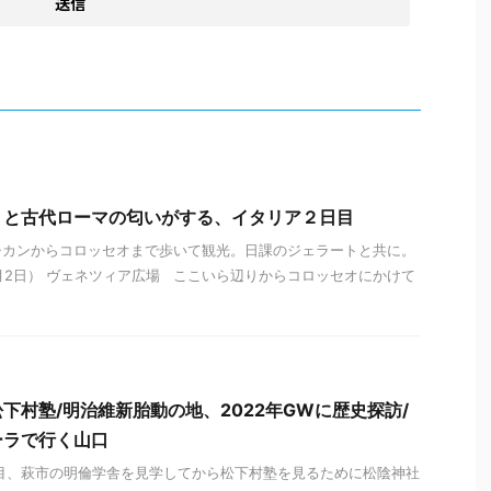
くと古代ローマの匂いがする、イタリア２日目
チカンからコロッセオまで歩いて観光。日課のジェラートと共に。
年1月2日） ヴェネツィア広場 ここいら辺りからコロッセオにかけて
下村塾/明治維新胎動の地、2022年GWに歴史探訪/
ーラで行く山口
目、萩市の明倫学舎を見学してから松下村塾を見るために松陰神社