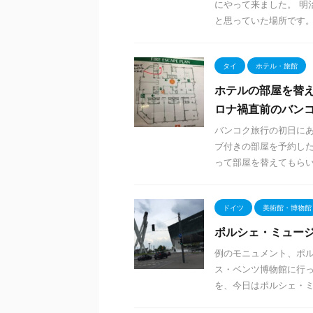
にやって来ました。 明
と思っていた場所です。 
タイ
ホテル・旅館
ホテルの部屋を替え
ロナ禍直前のバンコ
バンコク旅行の初日に
ブ付きの部屋を予約し
って部屋を替えてもらいま
ドイツ
美術館・博物館
ポルシェ・ミュー
例のモニュメント、ポル
ス・ベンツ博物館に行
を、今日はポルシェ・ミュ