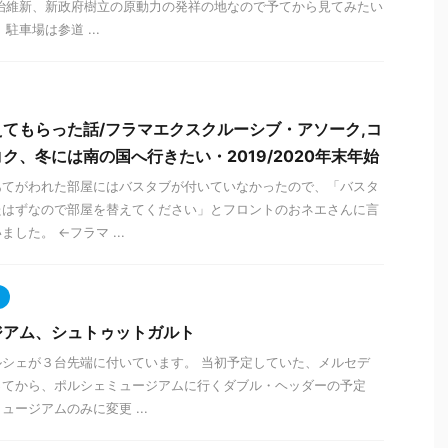
治維新、新政府樹立の原動力の発祥の地なので予てから見てみたい
駐車場は参道 ...
てもらった話/フラマエクスクルーシブ・アソーク,コ
ク、冬には南の国へ行きたい・2019/2020年末年始
あてがわれた部屋にはバスタブが付いていなかったので、「バスタ
たはずなので部屋を替えてください」とフロントのおネエさんに言
した。 ←フラマ ...
ジアム、シュトゥットガルト
シェが３台先端に付いています。 当初予定していた、メルセデ
ってから、ポルシェミュージアムに行くダブル・ヘッダーの予定
ージアムのみに変更 ...