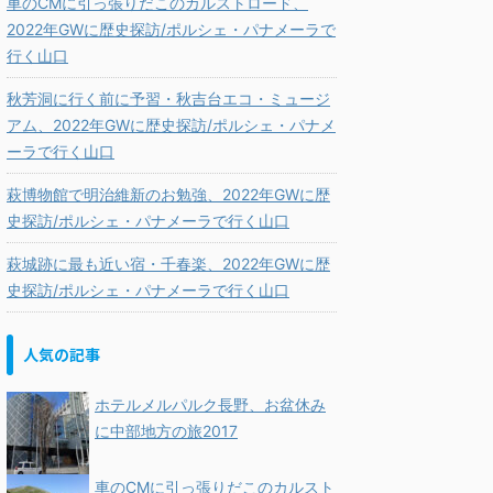
車のCMに引っ張りだこのカルストロード、
2022年GWに歴史探訪/ポルシェ・パナメーラで
行く山口
秋芳洞に行く前に予習・秋吉台エコ・ミュージ
アム、2022年GWに歴史探訪/ポルシェ・パナメ
ーラで行く山口
萩博物館で明治維新のお勉強、2022年GWに歴
史探訪/ポルシェ・パナメーラで行く山口
萩城跡に最も近い宿・千春楽、2022年GWに歴
史探訪/ポルシェ・パナメーラで行く山口
人気の記事
ホテルメルパルク長野、お盆休み
に中部地方の旅2017
車のCMに引っ張りだこのカルスト