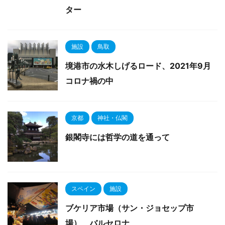
ター
施設
鳥取
境港市の水木しげるロード、2021年9月
コロナ禍の中
京都
神社・仏閣
銀閣寺には哲学の道を通って
スペイン
施設
ブケリア市場（サン・ジョセップ市
場）、バルセロナ