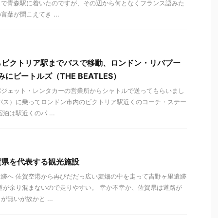
スで青森駅に着いたのですが、その辺から何となくフランス語みた
葉が聞こえてき ...
らビクトリア駅までバスで移動、ロンドン・リバプー
みにビートルズ（THE BEATLES）
バジェット・レンタカーの営業所からシャトルで送ってもらいまし
バス）に乗ってロンドン市内のビクトリア駅近くのコーチ・ステー
泊は駅近くのパ ...
賀県を代表する観光施設
跡へ 佐賀空港から再びだだっ広い麦畑の中を走って吉野ヶ里遺跡
道が余り混まないので走りやすい。 幸か不幸か、佐賀県は道路が
無いが故かと ...