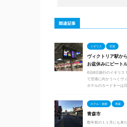
関連記事
イギリス
空港
ヴィクトリア駅から
お盆休みにビート
6泊8日旅行のイギリス
て空港に向かうべくヴィ
ホテルのカードキーは日本
ホテル・旅館
青森
青森市
数年前の１１月にも来た