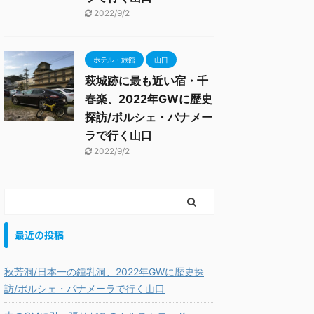
2022/9/2
ホテル・旅館
山口
萩城跡に最も近い宿・千
春楽、2022年GWに歴史
探訪/ポルシェ・パナメー
ラで行く山口
2022/9/2
最近の投稿
秋芳洞/日本一の鍾乳洞、2022年GWに歴史探
訪/ポルシェ・パナメーラで行く山口