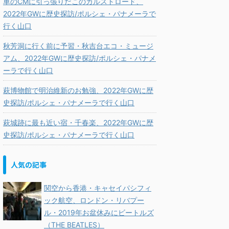
車のCMに引っ張りだこのカルストロード、
2022年GWに歴史探訪/ポルシェ・パナメーラで
行く山口
秋芳洞に行く前に予習・秋吉台エコ・ミュージ
アム、2022年GWに歴史探訪/ポルシェ・パナメ
ーラで行く山口
萩博物館で明治維新のお勉強、2022年GWに歴
史探訪/ポルシェ・パナメーラで行く山口
萩城跡に最も近い宿・千春楽、2022年GWに歴
史探訪/ポルシェ・パナメーラで行く山口
人気の記事
関空から香港・キャセイパシフィ
ック航空、ロンドン・リバプー
ル・2019年お盆休みにビートルズ
（THE BEATLES）