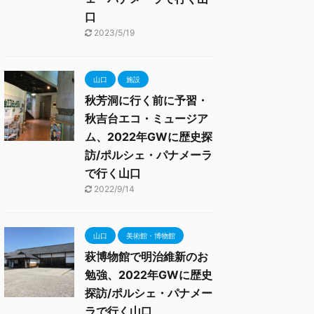
口
2023/5/19
山口
施設
秋芳洞に行く前に予習・
秋吉台エコ・ミュージア
ム、2022年GWに歴史探
訪/ポルシェ・パナメーラ
で行く山口
2022/9/14
山口
美術館・博物館
萩博物館で明治維新のお
勉強、2022年GWに歴史
探訪/ポルシェ・パナメー
ラで行く山口