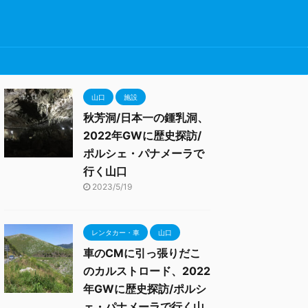
山口
施設
秋芳洞/日本一の鍾乳洞、
2022年GWに歴史探訪/
ポルシェ・パナメーラで
行く山口
2023/5/19
レンタカー・車
山口
車のCMに引っ張りだこ
のカルストロード、2022
年GWに歴史探訪/ポルシ
ェ・パナメーラで行く山