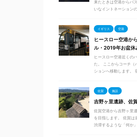
来たときは空港からバ
いなイントネーションの言
イギリス
空港
ヒースロー空港か
ル・2019年お盆休
ヒースロー空港近くの
た。 ここからコーチ（
ションへ移動します。 宿
佐賀
施設
吉野ヶ里遺跡、佐
佐賀空港から吉野ヶ里遺
を目指します。 佐賀は
渋滞するような「何か」が