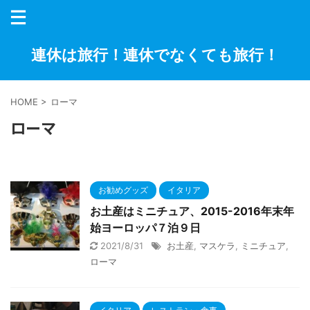
連休は旅行！連休でなくても旅行！
HOME
>
ローマ
ローマ
お勧めグッズ
イタリア
お土産はミニチュア、2015-2016年末年
始ヨーロッパ７泊９日
2021/8/31
お土産
,
マスケラ
,
ミニチュア
,
ローマ