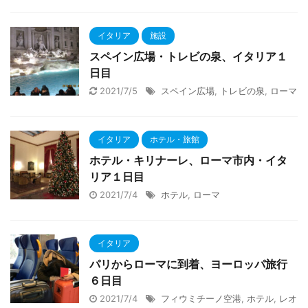
イタリア
施設
スペイン広場・トレビの泉、イタリア１
日目
2021/7/5
スペイン広場
,
トレビの泉
,
ローマ
イタリア
ホテル・旅館
ホテル・キリナーレ、ローマ市内・イタ
リア１日目
2021/7/4
ホテル
,
ローマ
イタリア
パリからローマに到着、ヨーロッパ旅行
６日目
2021/7/4
フィウミチーノ空港
,
ホテル
,
レオ