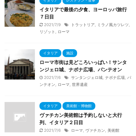
イタリア
レストラン・食事
イタリアで最後の夕食、ヨーロッパ旅行
７日目
2021/7/9
トラットリア
,
ミラノ風カツレツ
,
リゾット
,
ローマ
イタリア
施設
ローマ市街は見どころいっぱい！サンタ
ンジェロ城、ナボナ広場、パンテオン
2021/7/6
サンタンジェロ城
,
ナボナ広場
,
パ
ンテオン
,
ローマ
,
世界遺産
イタリア
美術館・博物館
ヴァチカン美術館は予約しないと大行
列、イタリア２日目
2021/7/6
ローマ
,
ヴァチカン
,
美術館