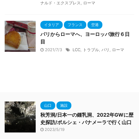
ナルド・エクスプレス
,
ローマ
イタリア
フランス
空港
パリからローマへ、ヨーロッパ旅行６日
目
2021/7/3
LCC
,
トラブル
,
パリ
,
ローマ
山口
施設
秋芳洞/日本一の鍾乳洞、2022年GWに歴
史探訪/ポルシェ・パナメーラで行く山口
2023/5/19