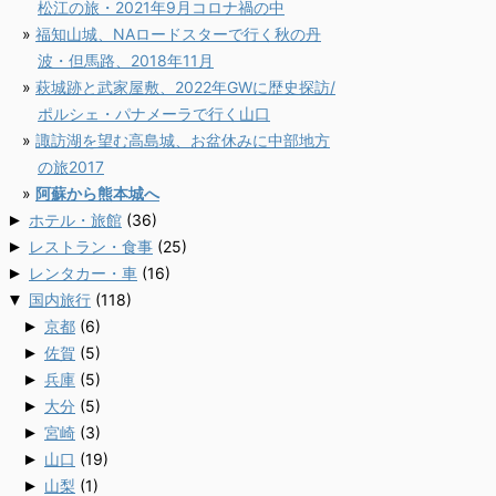
松江の旅・2021年9月コロナ禍の中
福知山城、NAロードスターで行く秋の丹
波・但馬路、2018年11月
萩城跡と武家屋敷、2022年GWに歴史探訪/
ポルシェ・パナメーラで行く山口
諏訪湖を望む高島城、お盆休みに中部地方
の旅2017
阿蘇から熊本城へ
►
ホテル・旅館
(36)
►
レストラン・食事
(25)
►
レンタカー・車
(16)
▼
国内旅行
(118)
►
京都
(6)
►
佐賀
(5)
►
兵庫
(5)
►
大分
(5)
►
宮崎
(3)
►
山口
(19)
►
山梨
(1)