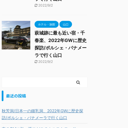
2022/9/2
ホテル・旅館
山口
萩城跡に最も近い宿・千
春楽、2022年GWに歴史
探訪/ポルシェ・パナメー
ラで行く山口
2022/9/2
最近の投稿
秋芳洞/日本一の鍾乳洞、2022年GWに歴史探
訪/ポルシェ・パナメーラで行く山口