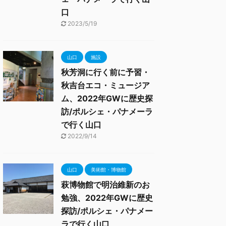
口
2023/5/19
山口
施設
秋芳洞に行く前に予習・
秋吉台エコ・ミュージア
ム、2022年GWに歴史探
訪/ポルシェ・パナメーラ
で行く山口
2022/9/14
山口
美術館・博物館
萩博物館で明治維新のお
勉強、2022年GWに歴史
探訪/ポルシェ・パナメー
ラで行く山口