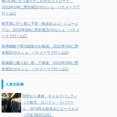
車のCMに引っ張りだこのカルストロード、
2022年GWに歴史探訪/ポルシェ・パナメーラで
行く山口
秋芳洞に行く前に予習・秋吉台エコ・ミュージ
アム、2022年GWに歴史探訪/ポルシェ・パナメ
ーラで行く山口
萩博物館で明治維新のお勉強、2022年GWに歴
史探訪/ポルシェ・パナメーラで行く山口
萩城跡に最も近い宿・千春楽、2022年GWに歴
史探訪/ポルシェ・パナメーラで行く山口
人気の記事
関空から香港・キャセイパシフィ
ック航空、ロンドン・リバプー
ル・2019年お盆休みにビートルズ
（THE BEATLES）