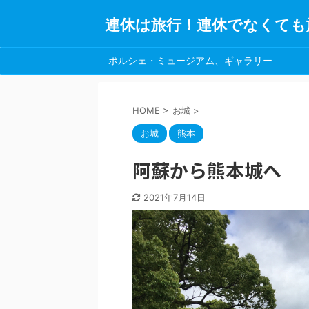
連休は旅行！連休でなくても
ポルシェ・ミュージアム、ギャラリー
HOME
>
お城
>
お城
熊本
阿蘇から熊本城へ
2021年7月14日