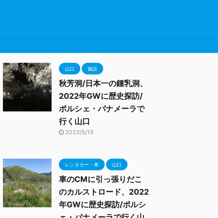
山口
施設
秋芳洞/日本一の鍾乳洞、
2022年GWに歴史探訪/
ポルシェ・パナメーラで
行く山口
2023/5/19
レンタカー・車
山口
車のCMに引っ張りだこ
のカルストロード、2022
年GWに歴史探訪/ポルシ
ェ・パナメーラで行く山