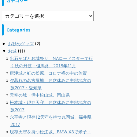
カテゴリー
Categories
►
お勧めグッズ
(2)
▼
お城
(11)
出石そばとお城祭り、NAロードスターで行
く秋の丹波・但馬路、2018年11月
唐津城と虹の松原、コロナ禍の中の佐賀
夕暮れの名古屋城、お盆休みに中部地方の
旅2017・愛知県
天空の城・備中松山城、岡山県
松本城・現存天守、お盆休みに中部地方の
旅2017
永平寺と現存12天守を持つ丸岡城、福井県
2017
現存天守を持つ松江城、BMW X3で米子・