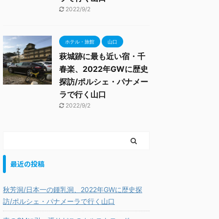
2022/9/2
ホテル・旅館
山口
萩城跡に最も近い宿・千
春楽、2022年GWに歴史
探訪/ポルシェ・パナメー
ラで行く山口
2022/9/2
最近の投稿
秋芳洞/日本一の鍾乳洞、2022年GWに歴史探
訪/ポルシェ・パナメーラで行く山口