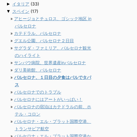
►
イタリア
(33)
▼
スペイン
(17)
アヒージョとチュロス、ゴシック地区 in
バルセロナ
カテドラル、バルセロナ
グエル公園、バルセロナ２日目
サグラダ・ファミリア、バルセロナ観光
のハイライト
サンパウ病院、世界遺産inバルセロナ
ダリ美術館、バルセロナ
バルセロナ、１日目の夕食はバルでタパ
ス
バルセロナでのトラブル
バルセロナにはアートがいっぱい！
バルセロナの宿泊はカテドラルの前、ホ
テル・コロン
バルセロナ・エル・プラット国際空港、
トランサビア航空
バルセロナ・エル・プラット国際空港か