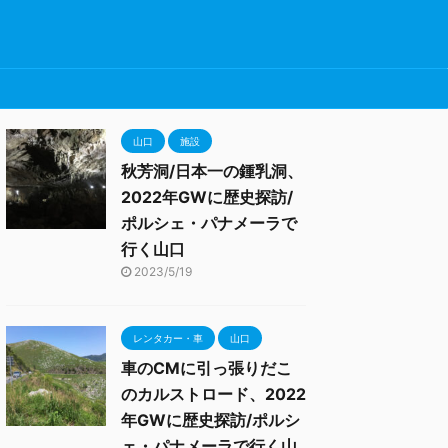
山口
施設
秋芳洞/日本一の鍾乳洞、
2022年GWに歴史探訪/
ポルシェ・パナメーラで
行く山口
2023/5/19
レンタカー・車
山口
車のCMに引っ張りだこ
のカルストロード、2022
年GWに歴史探訪/ポルシ
ェ・パナメーラで行く山