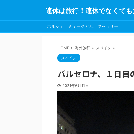
連休は旅行！連休でなくても
ポルシェ・ミュージアム、ギャラリー
HOME
>
海外旅行
>
スペイン
>
スペイン
バルセロナ、１日目
2021年6月11日