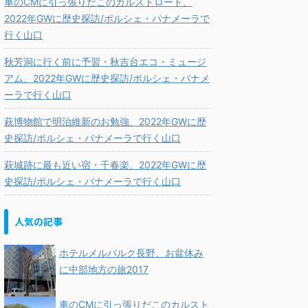
車のCMに引っ張りだこのカルストロード、
2022年GWに歴史探訪/ポルシェ・パナメーラで
行く山口
秋芳洞に行く前に予習・秋吉台エコ・ミュージ
アム、2022年GWに歴史探訪/ポルシェ・パナメ
ーラで行く山口
萩博物館で明治維新のお勉強、2022年GWに歴
史探訪/ポルシェ・パナメーラで行く山口
萩城跡に最も近い宿・千春楽、2022年GWに歴
史探訪/ポルシェ・パナメーラで行く山口
人気の記事
ホテルメルパルク長野、お盆休み
に中部地方の旅2017
車のCMに引っ張りだこのカルスト