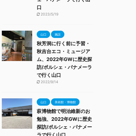
口
2023/5/19
山口
施設
秋芳洞に行く前に予習・
秋吉台エコ・ミュージア
ム、2022年GWに歴史探
訪/ポルシェ・パナメーラ
で行く山口
2022/9/14
山口
美術館・博物館
萩博物館で明治維新のお
勉強、2022年GWに歴史
探訪/ポルシェ・パナメー
ラで行く山口